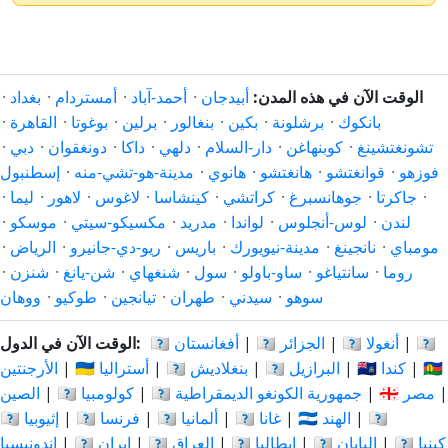
الوقت الآن في هذه المدن:
أبيدجان
·
أحمد-آباد
·
أمستردام
·
بغداد
·
بانكوك
·
برشلونة
·
بكين
·
بنغالور
·
برلين
·
بوغوتا
·
القاهرة
·
تشونغتشينغ
·
كوبنهاغن
·
دار-السلام
·
دلهي
·
داكا
·
دونغقوان
·
دبي
·
فوزهو
·
قوانغتشو
·
هانغتشو
·
هانوي
·
مدينة-هو-تشي-منه
·
إسطنبول
·
جاكرتا
·
جوهانسبرغ
·
كراتشي
·
كينشاسا
·
لاغوس
·
لاهور
·
ليما
·
لندن
·
لوس-أنجلوس
·
لواندا
·
مدريد
·
مكسيكو-سيتي
·
موسكو
·
مومباي
·
نانجينغ
·
مدينة-نيويورك
·
باريس
·
ريو-دي-جانيرو
·
الرياض
·
روما
·
سانتياغو
·
ساو-باولو
·
سول
·
شنغهاي
·
شن-يانغ
·
شنزن
·
سوهو
·
سيدني
·
طهران
·
تيانجين
·
طوكيو
·
ووهان
🇦🇷
|
🇦🇴 أنغولا
|
🇩🇿 الجزائر
|
🇦🇫 أفغانستان
الوقت الآن في الدول:
🇨🇳
|
🇨🇦 كندا
|
🇧🇷 البرازيل
|
🇧🇩 بنغلاديش
|
🇦🇺 أستراليا
|
الأرجنتين
|
🇪🇬 مصر
|
🇨🇩 جمهورية الكونغو الديمقراطية
|
🇨🇴 كولومبيا
|
الصين
🇮🇩
|
🇮🇳 الهند
|
🇬🇭 غانا
|
🇩🇪 ألمانيا
|
🇫🇷 فرنسا
|
🇪🇹 إثيوبيا
🇰🇪 كينيا
|
🇯🇵 اليابان
|
🇮🇹 إيطاليا
|
🇮🇶 العراق
|
🇮🇷 إيران
|
إندونيسيا