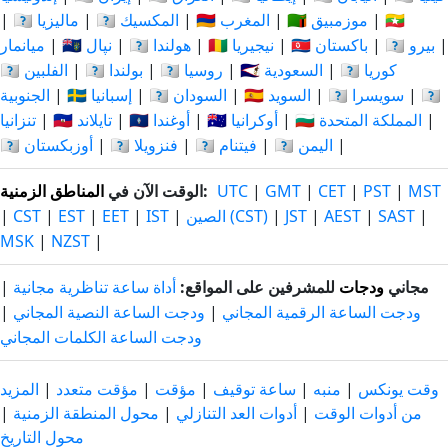
🇲🇲
|
🇲🇿 موزمبيق
|
🇲🇦 المغرب
|
🇲🇽 المكسيك
|
🇲🇾 ماليزيا
|
|
🇵🇪 بيرو
|
🇵🇰 باكستان
|
🇳🇬 نيجيريا
|
🇳🇱 هولندا
|
🇳🇵 نپال
|
ميانمار
🇰🇷 كوريا
|
🇸🇦 السعودية
|
🇷🇺 روسيا
|
🇵🇱 بولندا
|
🇵🇭 الفلبين
🇹🇿
|
🇨🇭 سويسرا
|
🇸🇪 السويد
|
🇸🇩 السودان
|
🇪🇸 إسبانيا
|
الجنوبية
|
🇬🇧 المملكة المتحدة
|
🇺🇦 أوكرانيا
|
🇺🇬 أوغندا
|
🇹🇭 تايلاند
|
تنزانيا
|
🇾🇪 اليمن
|
🇻🇳 فيتنام
|
🇻🇪 فنزويلا
|
🇺🇿 أوزبكستان
MST
|
PST
|
CET
|
GMT
|
UTC
:
الوقت الآن في
المناطق الزمنية
|
SAST
|
AEST
|
JST
|
الصين (CST)
|
IST
|
EET
|
EST
|
CST
|
MSK
|
NZST
|
مجاني
ودجات
للمشرفين على المواقع:
أداة ساعة تناظرية مجانية
|
ودجت الساعة الرقمية المجاني
|
ودجت الساعة النصية المجاني
|
ودجت الساعة الكلمات المجاني
وقت يونكس
|
منبه
|
ساعة توقيف
|
مؤقت
|
مؤقت متعدد
|
المزيد
من أدوات الوقت
|
أدوات العد التنازلي
|
محول المنطقة الزمنية
|
محول التاريخ