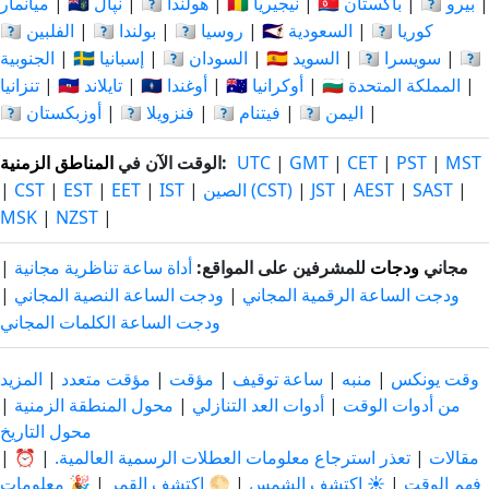
|
🇵🇪 بيرو
|
🇵🇰 باكستان
|
🇳🇬 نيجيريا
|
🇳🇱 هولندا
|
🇳🇵 نپال
|
ميانمار
🇰🇷 كوريا
|
🇸🇦 السعودية
|
🇷🇺 روسيا
|
🇵🇱 بولندا
|
🇵🇭 الفلبين
🇹🇿
|
🇨🇭 سويسرا
|
🇸🇪 السويد
|
🇸🇩 السودان
|
🇪🇸 إسبانيا
|
الجنوبية
|
🇬🇧 المملكة المتحدة
|
🇺🇦 أوكرانيا
|
🇺🇬 أوغندا
|
🇹🇭 تايلاند
|
تنزانيا
|
🇾🇪 اليمن
|
🇻🇳 فيتنام
|
🇻🇪 فنزويلا
|
🇺🇿 أوزبكستان
MST
|
PST
|
CET
|
GMT
|
UTC
:
الوقت الآن في
المناطق الزمنية
|
SAST
|
AEST
|
JST
|
الصين (CST)
|
IST
|
EET
|
EST
|
CST
|
MSK
|
NZST
|
مجاني
ودجات
للمشرفين على المواقع:
أداة ساعة تناظرية مجانية
|
ودجت الساعة الرقمية المجاني
|
ودجت الساعة النصية المجاني
|
ودجت الساعة الكلمات المجاني
وقت يونكس
|
منبه
|
ساعة توقيف
|
مؤقت
|
مؤقت متعدد
|
المزيد
من أدوات الوقت
|
أدوات العد التنازلي
|
محول المنطقة الزمنية
|
محول التاريخ
مقالات
|
تعذر استرجاع معلومات العطلات الرسمية العالمية.
|
⏰
|
فهم الوقت
|
☀️ اكتشف الشمس
|
🌕 اكتشف القمر
|
🎉 معلومات