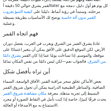
القمر يشرق حوالي 50 دقيقة أlater كل يوم هو أول دليل. دمجه مع
مرحلته، وستبدأ في رؤية أنماط. دليلنا على
كيفية التنبؤ بغروب
القمر بدون آلة حاسبة
يوضح لك الأساسيات بطريقة بسيطة
وعملية.
فهم اتجاه القمر
عادةً يشرق القمر من الشرق ويغرب في الغرب، بفضل دوران
الأرض. لكن الموقع الدقيق على الأفق يمكن أن يتغير اعتمادًا على
موقعك والموسم. إذا تساءلت يومًا عما إذا كان القمر
يشرق دائمًا
، فالجواب نعم—لكن ليس دائمًا من نفس المكان تمامًا.
من الشرق
أين تراه بأفضل شكل
بعض الأماكن تخلق سحر مراقبة القمر. الآفاق الواسعة، السماء
الصافية، والمناظر الطبيعية الدرامية يمكن أن تحول شروق القمر
البسيط إلى تجربة مذهلة. معرفة
مكان مشاهدة شروق القمر
يحدث فرقًا كبيرًا، خاصة إذا كنت تأمل في التقاط الصورة أو مجرد
الاستمتاع به مع الأصدقاء أو العائلة.