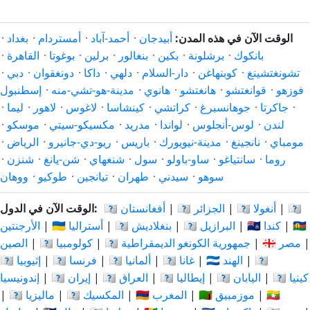
الوقت الآن في هذه المدن:
أبيدجان
·
أحمد-آباد
·
أمستردام
·
بغداد
·
بانكوك
·
برشلونة
·
بكين
·
بنغالور
·
برلين
·
بوغوتا
·
القاهرة
·
تشونغتشينغ
·
كوبنهاغن
·
دار-السلام
·
دلهي
·
داكا
·
دونغقوان
·
دبي
·
فوزهو
·
قوانغتشو
·
هانغتشو
·
هانوي
·
مدينة-هو-تشي-منه
·
إسطنبول
·
جاكرتا
·
جوهانسبرغ
·
كراتشي
·
كينشاسا
·
لاغوس
·
لاهور
·
ليما
·
لندن
·
لوس-أنجلوس
·
لواندا
·
مدريد
·
مكسيكو-سيتي
·
موسكو
·
مومباي
·
نانجينغ
·
مدينة-نيويورك
·
باريس
·
ريو-دي-جانيرو
·
الرياض
·
روما
·
سانتياغو
·
ساو-باولو
·
سول
·
شنغهاي
·
شن-يانغ
·
شنزن
·
سوهو
·
سيدني
·
طهران
·
تيانجين
·
طوكيو
·
ووهان
🇦🇷
|
🇦🇴 أنغولا
|
🇩🇿 الجزائر
|
🇦🇫 أفغانستان
الوقت الآن في الدول:
🇨🇳
|
🇨🇦 كندا
|
🇧🇷 البرازيل
|
🇧🇩 بنغلاديش
|
🇦🇺 أستراليا
|
الأرجنتين
|
🇪🇬 مصر
|
🇨🇩 جمهورية الكونغو الديمقراطية
|
🇨🇴 كولومبيا
|
الصين
🇮🇩
|
🇮🇳 الهند
|
🇬🇭 غانا
|
🇩🇪 ألمانيا
|
🇫🇷 فرنسا
|
🇪🇹 إثيوبيا
🇰🇪 كينيا
|
🇯🇵 اليابان
|
🇮🇹 إيطاليا
|
🇮🇶 العراق
|
🇮🇷 إيران
|
إندونيسيا
🇲🇲
|
🇲🇿 موزمبيق
|
🇲🇦 المغرب
|
🇲🇽 المكسيك
|
🇲🇾 ماليزيا
|