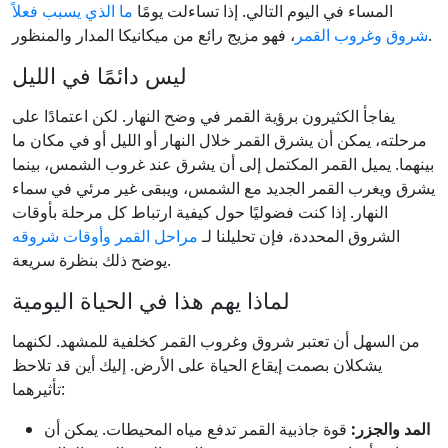
المساء في اليوم التالي. إذا تساءلت يومًا
ما الذي يسبب فعلاً
، فهو مزيج رائع من ميكانيكا المدار والمنظور.
شروق وغروب القمر
ليس دائمًا في الليل
يفاجأ الكثيرون برؤية القمر في وضح النهار. لكن اعتمادًا على
مرحلته، يمكن أن يشرق القمر خلال النهار أو الليل أو في مكان ما
بينهما. يميل القمر المكتمل إلى أن يشرق عند غروب الشمس، بينما
يشرق ويغرب القمر الجديد مع الشمس، ويبقى غير مرئي في سماء
النهار. إذا كنت فضوليًا حول كيفية ارتباط كل مرحلة بأوقات
الشروق المحددة، فإن تحليلنا لـ
مراحل القمر وأوقات شروقه
يوضح ذلك بنظرة سريعة.
لماذا يهم هذا في الحياة اليومية
من السهل أن تعتبر شروق وغروب القمر كخلفية للمشهد. لكنهما
يشكلان بصمت إيقاع الحياة على الأرض. إليك أين قد تلاحظ
تأثيرهما:
المد والجزر:
قوة جاذبية القمر تدفع مياه المحيطات. يمكن أن