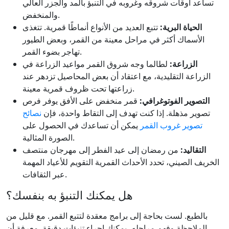
تساعد أوقات شروقه وغروبه في التنبؤ بالمد والجزر العالي
والمنخفض.
الحياة البرية:
تتبع العديد من الأنواع أنماطًا قمرية. تتغذى
الأسماك أكثر في مراحل معينة من القمر، وبعض الطيور
تهاجر بضوء القمر.
الزراعة:
لطالما وجه شروق القمر مواعيد الزراعة في
الزراعة التقليدية، مع اعتقاد أن بعض المحاصيل تزدهر عند
زراعتها تحت ظروف قمرية معينة.
التصوير الفوتوغرافي:
قمر منخفض على الأفق يوفر فرص
تصوير مذهلة. إذا كنت تهدف إلى التقاط واحدة، فإن
نصائح
تصوير غروب القمر
يمكن أن تساعدك في الحصول على
الصورة المثالية.
التقاليد:
من رمضان إلى عيد الفطر إلى مهرجان منتصف
الخريف الصيني، تحدد الأحداث القمرية التقويم للأعياد المهمة
عبر الثقافات.
هل يمكنك التنبؤ به بنفسك؟
بالطبع. لست بحاجة إلى برامج معقدة لتتبع القمر. مع قليل من
الملاحظة وفهم مراحله، يمكنك إجراء تنبؤات دقيقة. معرفة أن