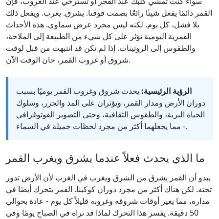
سواء كنت تمشي كلبك عند الفجر أو تسترخي عند الغروب، فإن
القمر دائمًا يفعل شيئًا رائعًا بصمت فوقنا. يشرق. يغرب. ويفعل ذلك
بلا فشل، كل يوم. لكنه ليس مجرد عرض سماوي. هذه الأحداث
القمرية اليومية تؤثر على كل شيء من الطبيعة إلى الملاحة،
والطقوس إلى الروتينات. إذا لم تكن قد انتبهت من قبل لوقت
شروق أو غروب القمر، حان الوقت الآن.
الرؤية الرئيسية:
يحدث شروق وغروب القمر يوميًا بسبب
دوران الأرض ومدار القمر، ويؤثران على المد والجزر، وسلوك
الحياة البرية، والطقوس الثقافية، وحتى التصوير الفوتوغرافي
- مما يجعلهما أكثر من مجرد لحظات جميلة في السماء.
ما الذي يحدث فعلاً عندما يشرق ويغرب القمر
يبدو أن القمر يشرق من الشرق ويغرب في الغرب لأن الأرض تدور
تحته. لكن هناك أكثر من مجرد دوران كوكبنا. القمر يتحرك أيضًا في
مداره، مما يغير أوقات شروقه وغروبه قليلاً كل يوم - عادة بحوالي
50 دقيقة. يفسر هذا التحرك لماذا قد تراه في الصباح يومًا وفي