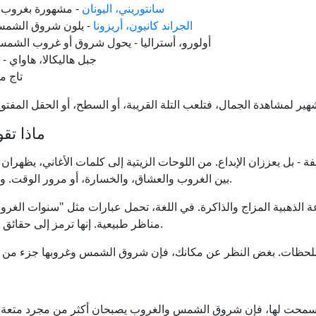
سانتوريني، اليونان
- مشهورة بغروب ا
الجراند كانيون، أريزونا
- يلون شروق الشمس 
أولورو، أستراليا - يحول شروق أو غروب الشمس
جبل هاليكالا، هاواي 
تاج م
ماذا تق
ل يعززان الإبداع. من اللوحات الزيتية إلى كلمات الأغاني، يظهران مرار
بين الغروب والعشاق، والخسارة، أو مرور الوقت. ويصبح الشروق مجازًا للشباب، والاستيقاظ، والأمل.
ة الذهبية المزاج والذاكرة. في اللغة، تحمل عبارات مثل "سنوات الغرو
مناظر طبيعية. إنها ترمز إلى حقائق عميقة نشعر بها جميعًا ولكن لا يمكننا دائمًا شرحها.