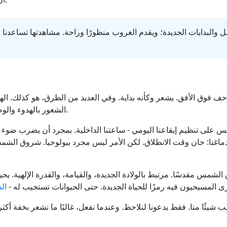
البدايات الجديدة؛ ويقدم الغروب منظورًا وراحة. مشاهدتها تساعدنا ع
وق الأفق. يشعر وكأنه بداية. وفي العديد من الطرق، هو كذلك. الهواء 
الشعور بالهدوء والوضوح هو سبب سعي الكثيرين وراء شروق الشمس.
لى تنظيم إيقاعنا اليومي - ساعتنا الداخلية. بمجرد أن يضرب ضوء ا
 دماغنا: حان وقت الانطلاق. لكن الأمر ليس مجرد بيولوجيا. شروق الشم
 الشمس مقدسًا. مرتبط بالولادة الجديدة، والقيامة، والقدرة الإلهية. يحي
ى المسيحيون فيه رمزًا للحياة الجديدة. حتى الحيوانات تستجيب له -
ال