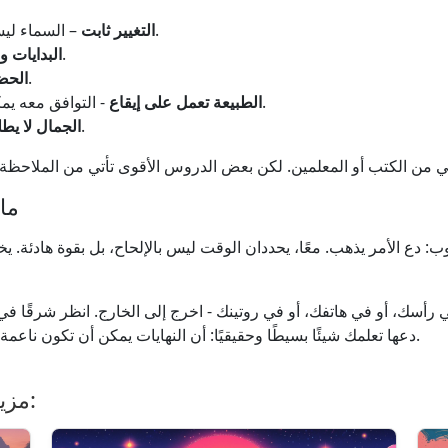
– السماء ليست هي نفسها مرتين. مثل الحياة، دائمًا تتغير.
التغيير ثابت
- كلاهما جزء من نفس الدورة.
البدايات و
- عليك أن تتوقف وتنظر، أو ستفوتها.
الحض
- التوافق معه يمكن أن يساعدنا على الشعور بالثبات والتوازن.
الطبيعة تعمل على إيقاع
- هو موجود سواء كنت تراقبه أم لا.
الجمال لا يطل
ما
دع الأمر يذهب. معًا، يحددان الوقت ليس بالإلحاح، بل بقوة هادئة. يختت
ي رأسك، أو في هاتفك، أو في روتينك - اخرج إلى الخارج. انظر شرقًا في 
دعها تعلمك شيئًا بسيطًا وحقيقيًا: أن النهايات يمكن أن تكون ناعمة، والبدايات هادئة، والسماء دائمًا تستحق المشاهدة.
مزيد من المقالات ذات الصلة بـ شمس: