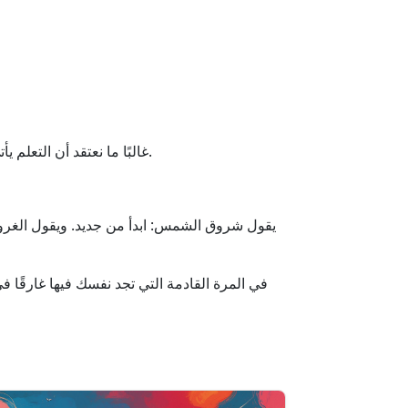
غالبًا ما نعتقد أن التعلم يأتي من الكتب أو المعلمين. لكن بعض الدروس الأقوى تأتي من الملاحظة. من السكون. من الضوء الذي يتحرك عبر السماء.
يقول شروق الشمس: ابدأ من جديد. ويقول الغروب: 
في المرة القادمة التي تجد نفسك فيها غارقًا ف