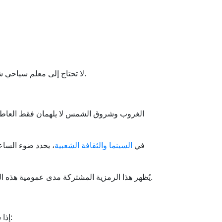
لا تحتاج إلى معلم سياحي شهير لمشاهدة الجمال، فتلعب التلة القريبة، أو السطح، أو الحقل المفتوح نفس الدور. المهم هو تخصيص الوقت للمشاهدة.
الغروب وشروق الشمس لا يلهمان فقط العاطفة - ب
في
السينما والثقافة الشعبية
، يحدد ضوء الساع
يُظهر هذا الرمزية المشتركة مدى عمومية هذه اللحظات. بغض النظر عن مكانك، فإن شروق الشمس وغروبها جزء من الحياة. يربطاننا، بصمت، من خلال السماء والقصة.
إذا سمحت لها، فإن شروق الشمس والغروب يصبحان أكثر من مجرد متعة بصرية. إنهما يقدمان دروسًا يومية. إليك بعضًا منها: