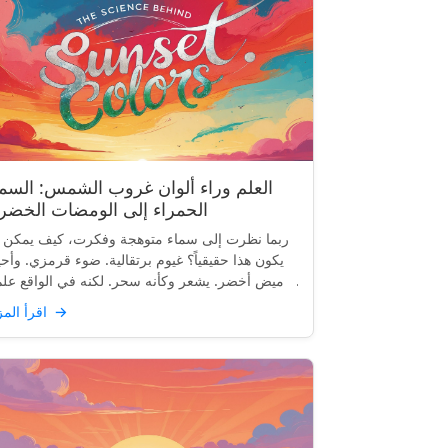
العلم وراء ألوان غروب الشمس: السما
الحمراء إلى الومضات الخضرا
ربما نظرت إلى سماء متوهجة وفكرت، كيف يمكن 
يكون هذا حقيقياً؟ غيوم برتقالية. ضوء قرمزي. وأحيان
وميض أخضر. يشعر وكأنه سحر. لكنه في الواقع علم
و.
→
اقرأ المزيد