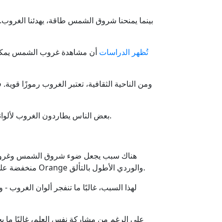
بينما يمنحنا شروق الشمس طاقة، يهدئنا الغروب. ي
تُظهر الدراسات
أن مشاهدة غروب الشمس يمكن أن
ومن الناحية الثقافية، تعتبر الغروب رموزًا قوية.
بعض الناس يطاردون الغروب لألوانه. آخرون يطاردون الهدوء الذي يجلبه. على أي حال، فهي توفر توقفًا نحن في أمس الحاجة إليه - وغالبًا لا نمنح أنفسنا إياه.
هناك سبب يجعل ضوء شروق الشمس وغروبها 
منخفضة على الأفق، يجب أن يمر الضوء عبر المزيد من الهواء. هذا يشتت الضوء الأزرق ذو الطول الموجي القصير ويسمح للأحمر والأ Orange والوردي الأطول بالتألق.
لهذا السبب، غالبًا ما تنفجر ألوان الغروب -
على الرغم من مشاركة نفس العلم، غالبًا ما 