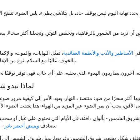
حدد نهاية اليوم ليس بوقف حاد، بل بتلاشي بطيء. يلين الضوء. تتفتح ال
 تزيد من الشعور بالرفاهية، وتخفض التوتر، وتجعلنا أكثر سخاءً. يب
 في
الأساطير والأدب والأنظمة العقائدية
، تمثل النهايات، والموت، والإكما
بالخوف. غالبًا مع السلام. نوع من الإغلاق الذي يقول: لقد فعلت ما يكفي اليوم. دعه يريح.
لماذا تبدو 
أكثر سحرًا من ضوء منتصف النهار. يعود الأمر إلى كيفية مرور ضو
 وشروق الشمس - بألوان دافئة. في الأيام التي تحتوي على غبار أو سحب، ي
- ظاهرة بصرية قصيرة مباشرة عند اختفاء الشمس.
تصادف
وميض أخضر نادر
يختلف شكل وشعور شروق الشمس وغروبها. يميل شروق الشمس إلى أن يك