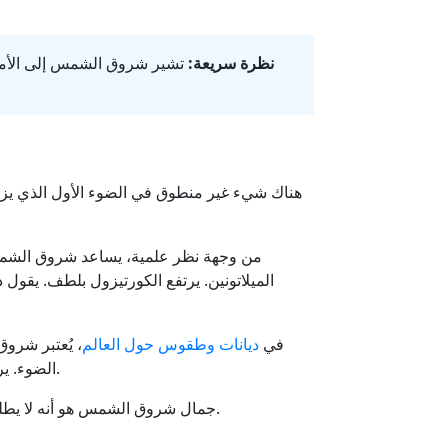
نظرة سريعة:
تشير شروق الشمس إلى الأمل و
هناك شيء غير منطوق في الضوء الأول الذي يزحف ف
من وجهة نظر علمية، يساعد شروق الشمس ع
الميلاتونين. يرتفع الكورتيزول بلطف. يقول
في
ديانات وطقوس حول العالم
، يُعتبر شروق
، والطيور تغني، والكائنات الليلية تتراجع.
الضوء. ير
جمال شروق الشمس هو أنه لا يطلب شيئًا منا. فقط يدعونا لنلاحظ. وعندما نفعل، غالبًا ما نشعر بخفة أكثر، ويقظة أكثر - ليس فقط جسديًا، بل عاطفيًا أيضًا.