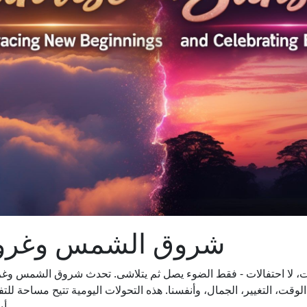
شروق الشمس وغروبها 
، لا احتفالات - فقط الضوء يصل ثم يتلاشى. تحدث شروق الشمس وغروبه
قت، التغيير، الجمال، وأنفسنا. هذه التحولات اليومية تتيح مساحة للت
أن نتوقف، حتى لو لبضع لحظات، وننظر إلى الأعلى.