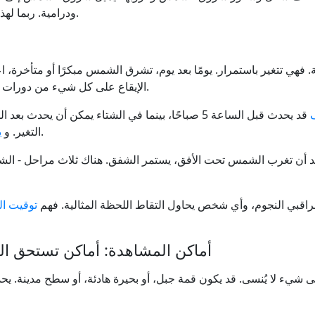
ودرامية. ربما لهذا السبب، يشعر أحدهما كهمسة والآخر كعناق وداع.
هي تتغير باستمرار. يومًا بعد يوم، تشرق الشمس مبكرًا أو متأخرة، اع
الإيقاع على كل شيء من دورات الزراعة إلى جداول النوم إلى المهرجانات الثقافية.
حتى قبل شروق الشمس، خلال الشفق.
التغير. و
ي
عد أن تغرب الشمس تحت الأفق، يستمر الشفق. هناك ثلاث مراحل - الشف
اقبي النجوم، وأي شخص يحاول التقاط اللحظة المثالية. فهم
توقيت الن
أماكن المشاهدة: أماكن تستحق 
 لا يُنسى. قد يكون قمة جبل، أو بحيرة هادئة، أو سطح مدينة. يحدد ا