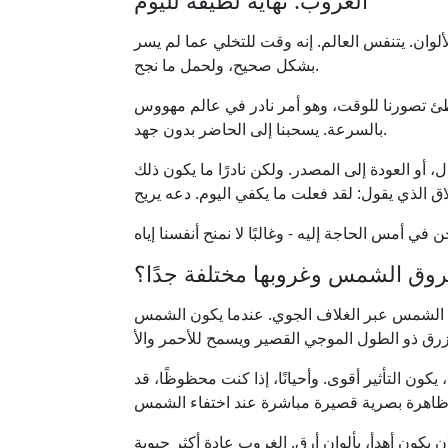
الغروب: نهاية لطيفة لليوم
ألوان. يتنفس العالم. إنه وقت للتخلي عما لم يسر
بشكل صحيح، ولحمل ما نجح.
طئ تصورنا للوقت، وهو أمر نادر في عالم مهووس
بالسرعة. يسحبنا إلى الحاضر بدون جهد.
ل، أو العودة إلى المصدر. ولكن نادرًا ما يكون ذلك
شروق الشمس وغروبها مختلفة جدًا؟
ء الشمس عبر الغلاف الجوي. عندما يكون الشمس
كون التأثير أقوى. وأحيانًا، إذا كنت محظوظًا، قد
ون أهدأ، بألوان أرق. الغروب عادة أكثر حيوية