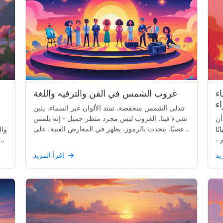
ء
غروب الشمس في الفن والترفيه واللغة
ء
تتدلى الشمس منخفضة. تمتد الألوان عبر السماء. يلين
شيء فينا. الغروب ليس مجرد منظر جميل - إنه يلمس
أن
عصبًا. يتحدث بالرموز. يظهر في المعارض الفنية، على
ًا
وال
الش...
 -
فيها العالم بالهدوء. إذا وقفت يومًا في 
..
→
اقرأ المزيد