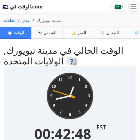
🇸🇦
🇸🇦 الوقت في.com
▾
مدينة نيويورك
مدن
عطلات
💨
الطقس
🌦️
القمر
🌙
الشمس
☀️
الوقت
⏱️
الوقت الحالي في مدينة نيويورك,
الولايات المتحدة 🇺🇸
00:42:49
12
11
1
10
2
9
3
8
4
7
5
6
EST
00:42:49