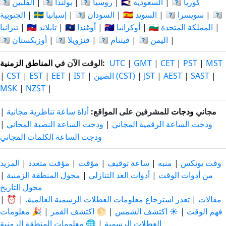
🇰🇷 كوريا
|
🇸🇦 السعودية
|
🇷🇺 روسيا
|
🇵🇱 بولندا
|
🇵🇭 الفلبين
🇹🇿
|
🇨🇭 سويسرا
|
🇸🇪 السويد
|
🇸🇩 السودان
|
🇪🇸 إسبانيا
|
الجنوبية
|
🇬🇧 المملكة المتحدة
|
🇺🇦 أوكرانيا
|
🇺🇬 أوغندا
|
🇹🇭 تايلاند
|
تنزانيا
|
🇾🇪 اليمن
|
🇻🇳 فيتنام
|
🇻🇪 فنزويلا
|
🇺🇿 أوزبكستان
MST
|
PST
|
CET
|
GMT
|
UTC
:
الوقت الآن في
المناطق الزمنية
|
SAST
|
AEST
|
JST
|
الصين (CST)
|
IST
|
EET
|
EST
|
CST
|
MSK
|
NZST
|
مجاني
ودجات
للمشرفين على المواقع:
أداة ساعة تناظرية مجانية
|
ودجت الساعة الرقمية المجاني
|
ودجت الساعة النصية المجاني
|
ودجت الساعة الكلمات المجاني
وقت يونكس
|
منبه
|
ساعة توقيف
|
مؤقت
|
مؤقت متعدد
|
المزيد
من أدوات الوقت
|
أدوات العد التنازلي
|
محول المنطقة الزمنية
|
محول التاريخ
مقالات
|
تعذر استرجاع معلومات العطلات الرسمية العالمية.
|
⏰
|
فهم الوقت
|
☀️ اكتشف الشمس
|
🌕 اكتشف القمر
|
🎉 معلومات
العطلات الرسمية
|
🌐 معلومات المنطقة الزمنية