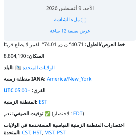
الأحد، 9 أغسطس 2026
⛶
ملء الشاشة
عرض بصيغة 12 ساعة
خط العرض/الطول:
40.71° ن ن, 74.01° القمر لا يطلع قريبًا
السكان:
8,804,190
الولايات المتحدة
🇺🇸
البلد:
America/New_York
منطقة زمنية IANA:
الفرق:
−05:00
UTC
EST
المنطقة الزمنية:
)
EDT
(الاختصار:
✅
نعم
توقيت الصيفي:
اختصارات المنطقة الزمنية القياسية المستخدمة في الولايات
PST
,
MST
,
HST
,
CST
المتحدة: