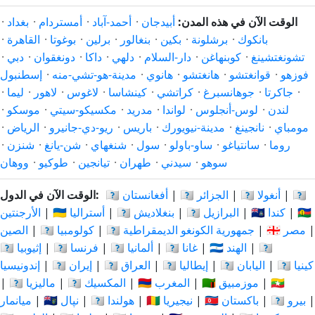
الوقت الآن في هذه المدن:
أبيدجان
·
أحمد-آباد
·
أمستردام
·
بغداد
·
بانكوك
·
برشلونة
·
بكين
·
بنغالور
·
برلين
·
بوغوتا
·
القاهرة
·
تشونغتشينغ
·
كوبنهاغن
·
دار-السلام
·
دلهي
·
داكا
·
دونغقوان
·
دبي
·
فوزهو
·
قوانغتشو
·
هانغتشو
·
هانوي
·
مدينة-هو-تشي-منه
·
إسطنبول
·
جاكرتا
·
جوهانسبرغ
·
كراتشي
·
كينشاسا
·
لاغوس
·
لاهور
·
ليما
·
لندن
·
لوس-أنجلوس
·
لواندا
·
مدريد
·
مكسيكو-سيتي
·
موسكو
·
مومباي
·
نانجينغ
·
مدينة-نيويورك
·
باريس
·
ريو-دي-جانيرو
·
الرياض
·
روما
·
سانتياغو
·
ساو-باولو
·
سول
·
شنغهاي
·
شن-يانغ
·
شنزن
·
سوهو
·
سيدني
·
طهران
·
تيانجين
·
طوكيو
·
ووهان
🇦🇷
|
🇦🇴 أنغولا
|
🇩🇿 الجزائر
|
🇦🇫 أفغانستان
الوقت الآن في الدول:
🇨🇳
|
🇨🇦 كندا
|
🇧🇷 البرازيل
|
🇧🇩 بنغلاديش
|
🇦🇺 أستراليا
|
الأرجنتين
|
🇪🇬 مصر
|
🇨🇩 جمهورية الكونغو الديمقراطية
|
🇨🇴 كولومبيا
|
الصين
🇮🇩
|
🇮🇳 الهند
|
🇬🇭 غانا
|
🇩🇪 ألمانيا
|
🇫🇷 فرنسا
|
🇪🇹 إثيوبيا
🇰🇪 كينيا
|
🇯🇵 اليابان
|
🇮🇹 إيطاليا
|
🇮🇶 العراق
|
🇮🇷 إيران
|
إندونيسيا
🇲🇲
|
🇲🇿 موزمبيق
|
🇲🇦 المغرب
|
🇲🇽 المكسيك
|
🇲🇾 ماليزيا
|
|
🇵🇪 بيرو
|
🇵🇰 باكستان
|
🇳🇬 نيجيريا
|
🇳🇱 هولندا
|
🇳🇵 نپال
|
ميانمار