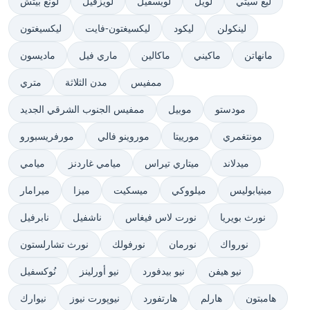
ليغ سيتي
لويل
لويسفيل
لويزفيل
لونغ بيتش
لينكولن
ليكود
ليكسيغتون-فايت
ليكسيغتون
مانهاتن
ماكيني
ماكالين
ماري فيل
ماديسون
ممفيس
مدن الثلاثة
متري
مودستو
موبيل
ممفيس الجنوب الشرقي الجديد
مونتغمري
مورييتا
موروينو فالي
مورفريسبورو
ميدلاند
ميتاري تيراس
ميامي غاردنز
ميامي
مينيابوليس
ميلووكي
ميسكيت
ميزا
ميرامار
نورث بويريا
نورت لاس فيغاس
ناشفيل
نابرفيل
نورواك
نورمان
نورفولك
نورث تشارلستون
نيو هيفن
نيو بيدفورد
نيو أورلينز
نُوكسفيل
هامبتون
هارلم
هارتفورد
نيوپورت نيوز
نيوارك