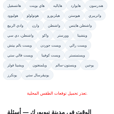
هندرسون
هايوارد
هاياليه
هاي بوينت
هانتسفيل
واتربيري
هيوستن
هيلزبورو
هونولولو
هوليوود
واشنطن هايتس
واشنطن
وارن
وادي الربيع
ويتشيتا
وورستر
واكو
واشنطن، دي سي
ويست رالي
ويست جوردن
ويست بالم بيتش
ويستمنستر
ويست كوفينا
ويست فالي ستي
يوجين
وينستون-سالم
ويلمنغتون
ويشيتا فولز
يونيڤرسال ستي
يونكرز
تعذر تحميل توقعات الطقس المحلية.
الوقت في مدينة نيويورك — أسئلة