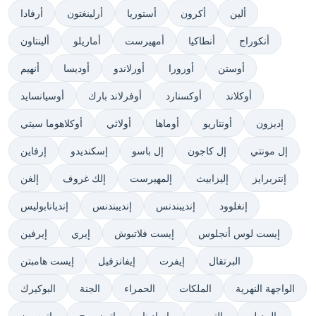
ألين
أكرون
أستوريا
أرلينغتون
أرفادا
أنكوراج
أنطاكيا
أمهيرست
أماريلو
ألينتاون
أوستن
أورورا
أورلاندو
أوديسا
أنهيم
أوكلاند
أوكسنارد
أوفرلاند بارك
أوسيانسايد
إديزون
أونتاريو
أوماها
أولاثي
أوكلاهوما سيتي
إل مونتي
إل كاجون
إل باسو
إسكنديدو
إرفاين
إنتربرايز
إليزابيث
إلمهيرست
إلك غروف
إلغن
إنغلوود
إنديبندنس
إنديبندنس
إنديانابوليس
إيست لوس أنجلوس
إيست فلاتبوش
إيري
إيرفين
البرتقال
إيفرت
إيفانزفيل
إيست هامبتن
الواجهة النهرية
الملكات
الحمراء
الجنة
البوكيرك
بالمديل
بالتيمور
باسادينا
باتون روج
باترسون