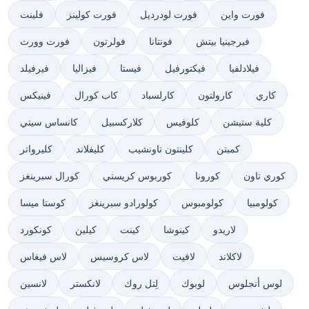
فورت واين
فورت لودرديل
فورت كولينز
فلينت
فيرجينيا بيتش
فونتانا
فولرتون
فورت وورث
فيلادلفيا
فيكتورفيل
فيستا
فيزاليا
فيرفيلد
كاري
كارولتون
كارلسباد
كاب كورال
فينيكس
كلية ستيشن
كلوفيس
كلاركسبيل
كانساس سيتي
كمبتن
كلينتون تاونشيب
كليفلاند
كليرواتر
كوري تاون
كورونا
كوربوس كريستي
كورال سبرينغز
كولومبيا
كولومبوس
كولورادو سبرينغز
كوستا ميسا
لاريدو
كينوشا
كينت
كيلين
كونكورد
لاكلاند
لافيت
لاس كروسيس
لاس فيغاس
لوس أنجلوس
لوبوك
لِتل روك
لانكستر
لانسين