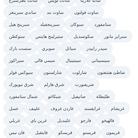
سانتا كلاريتا
سانت لويس
سانت بطرسبرغ
ساوث فولتون
ساوث بند
ساندي سبرينغز
ستامفورد
سبوكان
سبرينجفيلد
سبرينج هيل
سنرايز مانور
سكوتسديل
ستيرلينج هايتس
ستوكطن
سيدر رابيدز
سياتل
سوبري
سنست بارك
سينسيناتي
سينتينيال
سيمي فالي
سيراكوز
شاطئ هنتنغتون
شارلوت
شارلستون
سيوكس فولز
شريفبورت
شرق هارلم
شرق نيويورك
طليطلة
صانيفيل
شيكاغو
شمال ستامفورد
غريشام
غرايفسند
غاردن غروف
علييف
عسل
فالهيخو
فارجو
غلينديل
غرين باي
غريلي
فريمون
فريسنو
فريسكو
فايتفيل
فان نيس