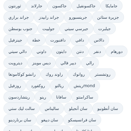
جامايكا
جاكسونفيل
جاكسون
جارلاند
ثورنتون
جزيرة ستاتن
جرينسبورو
جراند رابيدز
جراند براري
جيلبرت
جيرسي سيتي
جولييت
جنوب بوسطن
دالاس
دافي
دافنبورت
خطة
جينزفيل
دورهام
دنفر
دنتن
دايتون
داوني
دالي سيتي
رالي
ديير فالي
ديس موينز
ديترويت
روتشستر
روانوك
راوند روك
رانشو كوكامونغا
ريتشmond
ريالتو
روكفورد
روزفيل
ساكرامنتو
سافانا
رينو
ريتشاردسون
سان أنطونيو
سان أنجيلو
ساليناس
سالت ليك ستي
سان فرانسيسكو
سان دييغو
سان برناردينو