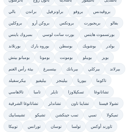
بروڤيدنس
بروفو
براونزفيل
براندن
بالي
بفالو
بريجبورت
برونكس
بروكن أرو
بروكلين
بورتسموث هايتس
بورت سانت لوسي
بمبروك باينس
بولدر
بوشويك
بوسطن
بوروه بارك
بورتلاند
بويز
بويبلو
بومونت
بومونا
بومبانو بيتش
بيرلاند
بيركلي
بيربانك
بيتسبرغ
بيئة رأس الغنم
تاكوما
بيوريا
بيلينجز
بيليفيو
بيكرسفيلد
تشاتانوغا
تسكيلاوزا
تايلر
تامبا
تالاهاسي
تشولا فيستا
تشاينا تاون
تشاندلر
تشاتانوغا الشرقية
تميكولا
تمبي
تمب جينكشن
تشيكو
تشيسابيك
ثاوزند أوكس
تولسا
توسان
تورانس
توبيكا