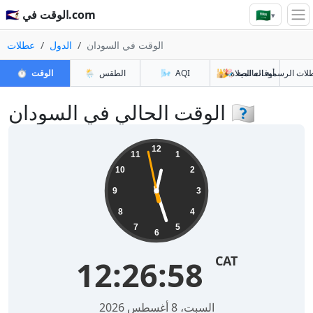
🇸🇦
🇸🇦 الوقت في.com
▾
الوقت في السودان
الدول
عطلات
أوقات الصلاة
🎉
🕌
AQI
🌬️
الطقس
🌦️
الوقت
⏱️
الوقت الحالي في السودان 🇸🇩
12
11
1
10
2
9
3
8
4
7
5
6
CAT
12:26:58
السبت، 8 أغسطس 2026