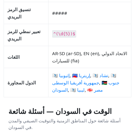
تنسيق الرمز
#####
البريدي
تعبير نمطي للرمز
^(\d{5})$
البريدي
AR-SD (ar-SD), EN (en), الاتحاد الدولي
اللغات
للسيارات (fia)
🇨🇫
,
🇹🇩 تشاد
,
🇪🇷 إريتريا
,
🇪🇹 إثيوبيا
🇸🇸 جنوب
,
جمهورية أفريقيا الوسطى
الدول المجاورة
🇪🇬 مصر
,
🇱🇾 ليبيا
,
السودان
الوقت في السودان — أسئلة شائعة
أسئلة شائعة حول المناطق الزمنية والتوقيت الصيفي والمدن
في السودان.