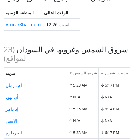
الوقت الحالي
المنطقة الزمنية
السبت
12:26
Africa/Khartoum
شروق الشمس وغروبها في السودان
(
23
المواقع)
↓ غروب الشمس
↑ شروق الشمس
مدينة
↑
↓
6:17 PM
5:33 AM
أم درمان
↑
↓
N/A
N/A
أن نهود
↑
↓
6:14 PM
5:25 AM
إد دامر
↑
↓
N/A
N/A
الابيض
↑
↓
6:17 PM
5:33 AM
الخرطوم