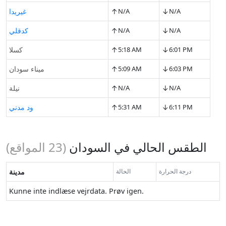
↑
↓
N/A
N/A
غيريدا
↑
↓
N/A
N/A
كدقلي
↑
↓
6:01 PM
5:18 AM
كسلا
↑
↓
6:03 PM
5:09 AM
ميناء سودان
↑
↓
N/A
N/A
نيلة
↑
↓
6:11 PM
5:31 AM
ود مدني
الطقس الحالي في السودان
(
23
المواقع)
درجة الحرارة
الحالة
مدينة
Kunne inte indlæse vejrdata. Prøv igen.