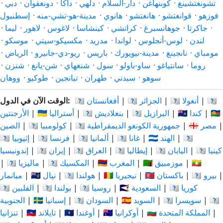
تشونغتشينغ
·
كوبنهاغن
·
دار-السلام
·
دلهي
·
داكا
·
دونغقوان
·
دبي
·
فوزهو
·
قوانغتشو
·
هانغتشو
·
هانوي
·
مدينة-هو-تشي-منه
·
إسطنبول
·
جاكرتا
·
جوهانسبرغ
·
كراتشي
·
كينشاسا
·
لاغوس
·
لاهور
·
ليما
·
لندن
·
لوس-أنجلوس
·
لواندا
·
مدريد
·
مكسيكو-سيتي
·
موسكو
·
مومباي
·
نانجينغ
·
مدينة-نيويورك
·
باريس
·
ريو-دي-جانيرو
·
الرياض
·
روما
·
سانتياغو
·
ساو-باولو
·
سول
·
شنغهاي
·
شن-يانغ
·
شنزن
·
سوهو
·
سيدني
·
طهران
·
تيانجين
·
طوكيو
·
ووهان
🇦🇷
|
🇦🇴 أنغولا
|
🇩🇿 الجزائر
|
🇦🇫 أفغانستان
الوقت الآن في الدول:
🇨🇳
|
🇨🇦 كندا
|
🇧🇷 البرازيل
|
🇧🇩 بنغلاديش
|
🇦🇺 أستراليا
|
الأرجنتين
|
🇪🇬 مصر
|
🇨🇩 جمهورية الكونغو الديمقراطية
|
🇨🇴 كولومبيا
|
الصين
🇮🇩
|
🇮🇳 الهند
|
🇬🇭 غانا
|
🇩🇪 ألمانيا
|
🇫🇷 فرنسا
|
🇪🇹 إثيوبيا
🇰🇪 كينيا
|
🇯🇵 اليابان
|
🇮🇹 إيطاليا
|
🇮🇶 العراق
|
🇮🇷 إيران
|
إندونيسيا
🇲🇲
|
🇲🇿 موزمبيق
|
🇲🇦 المغرب
|
🇲🇽 المكسيك
|
🇲🇾 ماليزيا
|
|
🇵🇪 بيرو
|
🇵🇰 باكستان
|
🇳🇬 نيجيريا
|
🇳🇱 هولندا
|
🇳🇵 نپال
|
ميانمار
🇰🇷 كوريا
|
🇸🇦 السعودية
|
🇷🇺 روسيا
|
🇵🇱 بولندا
|
🇵🇭 الفلبين
🇹🇿
|
🇨🇭 سويسرا
|
🇸🇪 السويد
|
🇸🇩 السودان
|
🇪🇸 إسبانيا
|
الجنوبية
|
🇬🇧 المملكة المتحدة
|
🇺🇦 أوكرانيا
|
🇺🇬 أوغندا
|
🇹🇭 تايلاند
|
تنزانيا