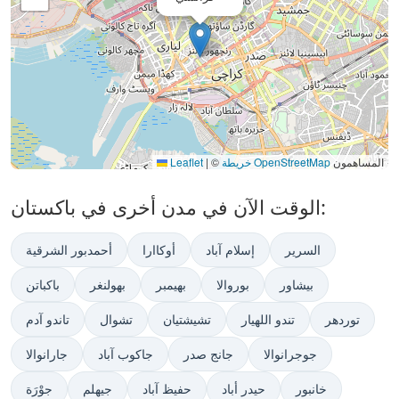
المساهمون
خريطة OpenStreetMap
©
|
Leaflet
الوقت الآن في مدن أخرى في باكستان:
السرير
إسلام آباد
أوكاارا
أحمدبور الشرقية
بيشاور
بوروالا
بهيمبر
بهولنغر
باكباتن
توردهر
تندو اللهیار
تشيشتيان
تشوال
تاندو آدم
جوجرانوالا
جانج صدر
جاكوب آباد
جارانوالا
خانبور
حيدر أباد
حفيظ آباد
جيهلم
جوْرَة