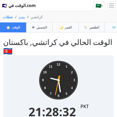
🇸🇦
🇸🇦 الوقت في.com
▾
كراتشي
مدن
عطلات
💨
الطقس
🌦️
القمر
🌙
الشمس
☀️
الوقت
⏱️
الوقت الحالي في كراتشي, باكستان
🇵🇰
21:28:32
12
11
1
10
2
9
3
8
4
7
5
6
PKT
21:28:32