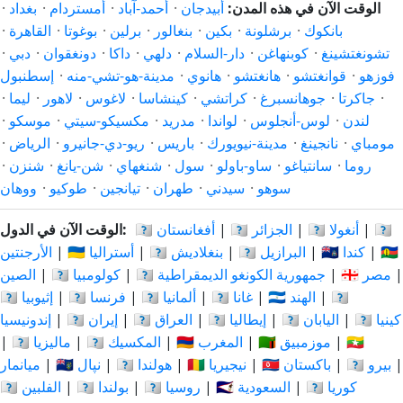
الوقت الآن في هذه المدن:
أبيدجان
·
أحمد-آباد
·
أمستردام
·
بغداد
·
بانكوك
·
برشلونة
·
بكين
·
بنغالور
·
برلين
·
بوغوتا
·
القاهرة
·
تشونغتشينغ
·
كوبنهاغن
·
دار-السلام
·
دلهي
·
داكا
·
دونغقوان
·
دبي
·
فوزهو
·
قوانغتشو
·
هانغتشو
·
هانوي
·
مدينة-هو-تشي-منه
·
إسطنبول
·
جاكرتا
·
جوهانسبرغ
·
كراتشي
·
كينشاسا
·
لاغوس
·
لاهور
·
ليما
·
لندن
·
لوس-أنجلوس
·
لواندا
·
مدريد
·
مكسيكو-سيتي
·
موسكو
·
مومباي
·
نانجينغ
·
مدينة-نيويورك
·
باريس
·
ريو-دي-جانيرو
·
الرياض
·
روما
·
سانتياغو
·
ساو-باولو
·
سول
·
شنغهاي
·
شن-يانغ
·
شنزن
·
سوهو
·
سيدني
·
طهران
·
تيانجين
·
طوكيو
·
ووهان
🇦🇷
|
🇦🇴 أنغولا
|
🇩🇿 الجزائر
|
🇦🇫 أفغانستان
الوقت الآن في الدول:
🇨🇳
|
🇨🇦 كندا
|
🇧🇷 البرازيل
|
🇧🇩 بنغلاديش
|
🇦🇺 أستراليا
|
الأرجنتين
|
🇪🇬 مصر
|
🇨🇩 جمهورية الكونغو الديمقراطية
|
🇨🇴 كولومبيا
|
الصين
🇮🇩
|
🇮🇳 الهند
|
🇬🇭 غانا
|
🇩🇪 ألمانيا
|
🇫🇷 فرنسا
|
🇪🇹 إثيوبيا
🇰🇪 كينيا
|
🇯🇵 اليابان
|
🇮🇹 إيطاليا
|
🇮🇶 العراق
|
🇮🇷 إيران
|
إندونيسيا
🇲🇲
|
🇲🇿 موزمبيق
|
🇲🇦 المغرب
|
🇲🇽 المكسيك
|
🇲🇾 ماليزيا
|
|
🇵🇪 بيرو
|
🇵🇰 باكستان
|
🇳🇬 نيجيريا
|
🇳🇱 هولندا
|
🇳🇵 نپال
|
ميانمار
🇰🇷 كوريا
|
🇸🇦 السعودية
|
🇷🇺 روسيا
|
🇵🇱 بولندا
|
🇵🇭 الفلبين