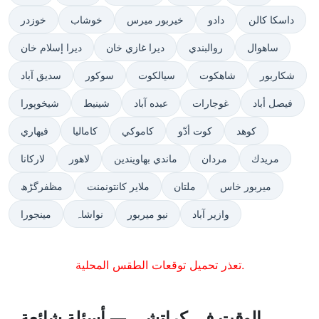
داسكا كالن
دادو
خيربور ميرس
خوشاب
خوزدر
ساهوال
روالبندي
ديرا غازي خان
ديرا إسلام خان
شكاربور
شاهكوت
سيالكوت
سوكور
سديق آباد
فيصل أباد
غوجارات
عبده آباد
شينيط
شيخوپورا
كوهد
كوت أدّو
كاموكي
كاماليا
فيهاري
مريدك
مردان
ماندي بهاويندين
لاهور
لاركانا
ميربور خاس
ملتان
ملاير كانتونمنت
مظفرگڑھ
وازير آباد
نيو ميربور
نواشاہ
مينجورا
تعذر تحميل توقعات الطقس المحلية.
الوقت في كراتشي — أسئلة شائعة