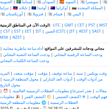
🇹🇿
|
🇨🇭 سويسرا
|
🇸🇪 السويد
|
🇸🇩 السودان
|
🇪🇸 إسبانيا
|
الجنوبية
|
🇬🇧 المملكة المتحدة
|
🇺🇦 أوكرانيا
|
🇺🇬 أوغندا
|
🇹🇭 تايلاند
|
تنزانيا
|
🇾🇪 اليمن
|
🇻🇳 فيتنام
|
🇻🇪 فنزويلا
|
🇺🇿 أوزبكستان
MST
|
PST
|
CET
|
GMT
|
UTC
:
الوقت الآن في
المناطق الزمنية
|
SAST
|
AEST
|
JST
|
الصين (CST)
|
IST
|
EET
|
EST
|
CST
|
MSK
|
NZST
|
مجاني
ودجات
للمشرفين على المواقع:
أداة ساعة تناظرية مجانية
|
ودجت الساعة الرقمية المجاني
|
ودجت الساعة النصية المجاني
|
ودجت الساعة الكلمات المجاني
وقت يونكس
|
منبه
|
ساعة توقيف
|
مؤقت
|
مؤقت متعدد
|
المزيد
من أدوات الوقت
|
أدوات العد التنازلي
|
محول المنطقة الزمنية
|
محول التاريخ
مقالات
|
تعذر استرجاع معلومات العطلات الرسمية العالمية.
|
⏰
|
فهم الوقت
|
☀️ اكتشف الشمس
|
🌕 اكتشف القمر
|
🎉 معلومات
العطلات الرسمية
|
🌐 معلومات المنطقة الزمنية
الوقت هو 16:28:32
2025 © الوقت في.com - ⌚