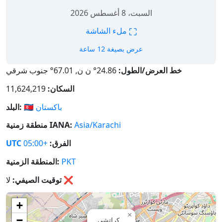
السبت، 8 أغسطس 2026
⛶
ملء الشاشة
عرض بصيغة 12 ساعة
خط العرض/الطول:
24.86° ن ن, 67.01° جنوب شرقي
السكان:
11,624,219
باكستان
🇵🇰
البلد:
Asia/Karachi
منطقة زمنية IANA:
الفرق:
+05:00
UTC
PKT
المنطقة الزمنية:
❌
لا
توقيت الصيفي:
+
×
−
كراتشي