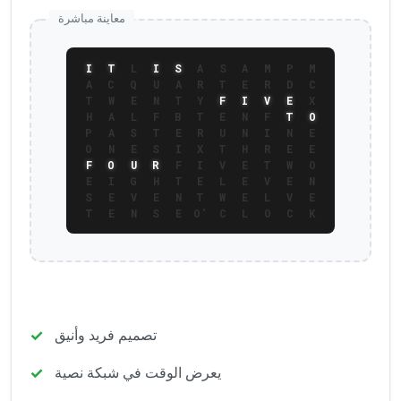
معاينة مباشرة
I
T
L
I
S
A
S
A
M
P
M
A
C
Q
U
A
R
T
E
R
D
C
T
W
E
N
T
Y
F
I
V
E
X
H
A
L
F
B
T
E
N
F
T
O
P
A
S
T
E
R
U
N
I
N
E
O
N
E
S
I
X
T
H
R
E
E
F
O
U
R
F
I
V
E
T
W
O
E
I
G
H
T
E
L
E
V
E
N
S
E
V
E
N
T
W
E
L
V
E
T
E
N
S
E
O'
C
L
O
C
K
تصميم فريد وأنيق
يعرض الوقت في شبكة نصية