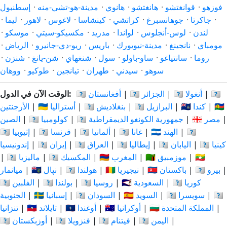
فوزهو
·
قوانغتشو
·
هانغتشو
·
هانوي
·
مدينة-هو-تشي-منه
·
إسطنبول
·
جاكرتا
·
جوهانسبرغ
·
كراتشي
·
كينشاسا
·
لاغوس
·
لاهور
·
ليما
·
لندن
·
لوس-أنجلوس
·
لواندا
·
مدريد
·
مكسيكو-سيتي
·
موسكو
·
مومباي
·
نانجينغ
·
مدينة-نيويورك
·
باريس
·
ريو-دي-جانيرو
·
الرياض
·
روما
·
سانتياغو
·
ساو-باولو
·
سول
·
شنغهاي
·
شن-يانغ
·
شنزن
·
سوهو
·
سيدني
·
طهران
·
تيانجين
·
طوكيو
·
ووهان
🇦🇷
|
🇦🇴 أنغولا
|
🇩🇿 الجزائر
|
🇦🇫 أفغانستان
الوقت الآن في الدول:
🇨🇳
|
🇨🇦 كندا
|
🇧🇷 البرازيل
|
🇧🇩 بنغلاديش
|
🇦🇺 أستراليا
|
الأرجنتين
|
🇪🇬 مصر
|
🇨🇩 جمهورية الكونغو الديمقراطية
|
🇨🇴 كولومبيا
|
الصين
🇮🇩
|
🇮🇳 الهند
|
🇬🇭 غانا
|
🇩🇪 ألمانيا
|
🇫🇷 فرنسا
|
🇪🇹 إثيوبيا
🇰🇪 كينيا
|
🇯🇵 اليابان
|
🇮🇹 إيطاليا
|
🇮🇶 العراق
|
🇮🇷 إيران
|
إندونيسيا
🇲🇲
|
🇲🇿 موزمبيق
|
🇲🇦 المغرب
|
🇲🇽 المكسيك
|
🇲🇾 ماليزيا
|
|
🇵🇪 بيرو
|
🇵🇰 باكستان
|
🇳🇬 نيجيريا
|
🇳🇱 هولندا
|
🇳🇵 نپال
|
ميانمار
🇰🇷 كوريا
|
🇸🇦 السعودية
|
🇷🇺 روسيا
|
🇵🇱 بولندا
|
🇵🇭 الفلبين
🇹🇿
|
🇨🇭 سويسرا
|
🇸🇪 السويد
|
🇸🇩 السودان
|
🇪🇸 إسبانيا
|
الجنوبية
|
🇬🇧 المملكة المتحدة
|
🇺🇦 أوكرانيا
|
🇺🇬 أوغندا
|
🇹🇭 تايلاند
|
تنزانيا
|
🇾🇪 اليمن
|
🇻🇳 فيتنام
|
🇻🇪 فنزويلا
|
🇺🇿 أوزبكستان