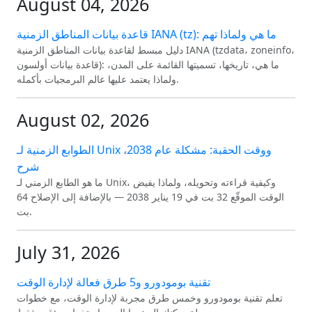
August 04, 2026
قاعدة بيانات المناطق الزمنية IANA (tz): ما هي ولماذا تهم
دليل مبسط لقاعدة بيانات المناطق الزمنية IANA (tzdata، zoneinfo،
قاعدة بيانات أولسون): ما هي، تاريخها، تسميتها القائمة على المدن،
ولماذا يعتمد عليها عالم البرمجيات بأكمله.
August 02, 2026
الطوابع الزمنية لـ Unix ووقت الحقبة: مشكلة عام 2038،
شرح
ما هو الطابع الزمني لـ Unix، وكيفية قراءته وتحويله، ولماذا يفيض
الوقت الموقّع 32 بت في 19 يناير 2038 — بالإضافة إلى الإصلاح 64
بت.
July 31, 2026
تقنية بومودورو و5 طرق فعالة لإدارة الوقت
تعلم تقنية بومودورو وخمس طرق مجربة لإدارة الوقت، مع خطوات