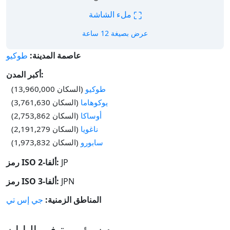
⛶
ملء الشاشة
عرض بصيغة 12 ساعة
عاصمة المدينة:
طوكيو
أكبر المدن:
طوكيو
(السكان 13,960,000)
يوكوهاما
(السكان 3,761,630)
أوساكا
(السكان 2,753,862)
ناغويا
(السكان 2,191,279)
سابورو
(السكان 1,973,832)
JP
رمز ISO ألفا-2:
JPN
رمز ISO ألفا-3:
المناطق الزمنية:
جي إس تي
مدن رئيسية في اليابان