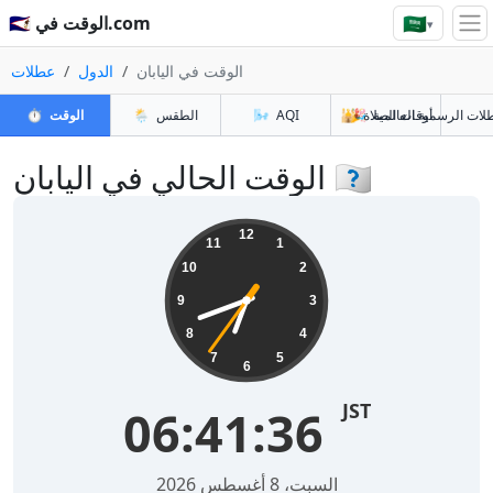
🇸🇦
🇸🇦 الوقت في.com
▾
الوقت في اليابان
الدول
عطلات
أوقات الصلاة
🎉
🕌
AQI
🌬️
الطقس
🌦️
الوقت
⏱️
الوقت الحالي في اليابان 🇯🇵
12
11
1
10
2
9
3
8
4
7
5
6
JST
06:41:37
السبت، 8 أغسطس 2026