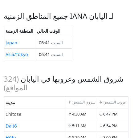
جميع المناطق الزمنية IANA لـ اليابان
الوقت الحالي
المنطقة الزمنية
السبت
06:41
Japan
السبت
06:41
Asia/Tokyo
شروق الشمس وغروبها في اليابان
(
324
المواقع)
↓ غروب الشمس
↑ شروق الشمس
مدينة
↑
↓
Chitose
4:30 AM
6:47 PM
↑
↓
Daitō
5:11 AM
6:54 PM
↑
↓
Hōfu
5:29 AM
7:09 PM