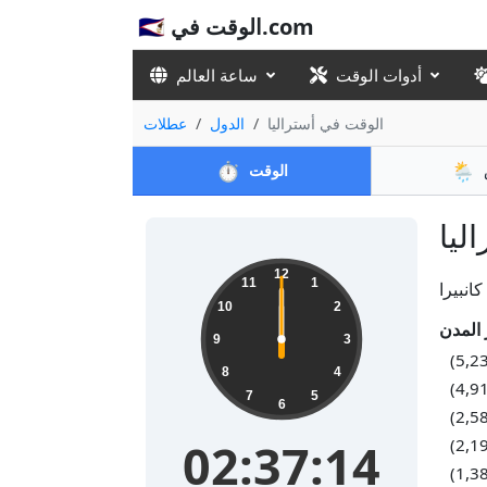
🇸🇦 الوقت في.com
أدوات الوقت
ساعة العالم
الوقت في أستراليا
الدول
عطلات
⏱️
🌦️
الوقت
12
11
1
كانبيرا
10
2
9
3
8
4
7
5
6
02:37:14