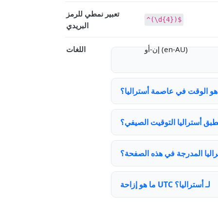
تعبير نمطي للرمز
^(\d{4})$
البريدي
إن-أو (en-AU)
اللغات
هو الوقت في عاصمة أستراليا؟
بق أستراليا التوقيت الصيفي؟
اليا المدرجة في هذه الصفحة؟
ما هو إزاحة UTC لـ أستراليا؟