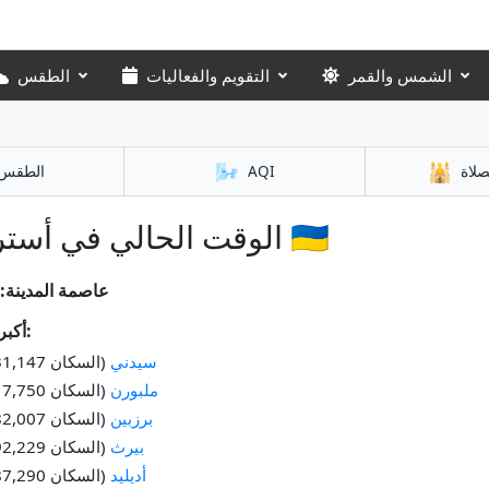
الشمس والقمر
التقويم والفعاليات
الطقس
🌬️
🕌
صلاة
AQI
الطقس
الوقت الحالي في أستراليا 🇦🇺
عاصمة المدينة:
أكبر المدن:
سيدني
(السكان 5,231,147)
ملبورن
(السكان 4,917,750)
برزبين
(السكان 2,582,007)
بيرث
(السكان 2,192,229)
أديليد
(السكان 1,387,290)