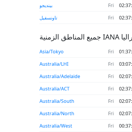
02:37
Fri
بينديجو
02:37
Fri
تاونسفيل
IA لـ أستراليا
Asia/Tokyo
Fri
01:37
Australia/LHI
Fri
03:07
Australia/Adelaide
Fri
02:07
Australia/ACT
Fri
02:37
Australia/South
Fri
02:07
Australia/North
Fri
02:07
Australia/West
Fri
00:37