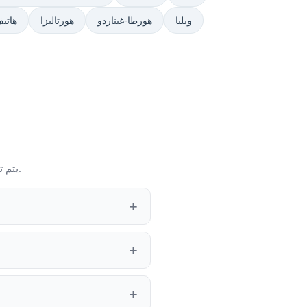
ويلبا
هورطا-غيناردو
هورتاليزا
هاتي
يتم تحديث الإجابات مع كل طلب بناءً على الوقت المحلي الحالي لـ مدريد والمنطقة الزمنية وحالة التوقيت الصيفي.