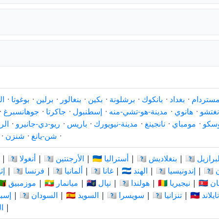
مستردام
·
بغداد
·
بانكوك
·
برشلونة
·
بكين
·
بنغالور
·
برلين
·
بوغوتا
·
ال
نغتشو
·
هانوي
·
مدينة-هو-تشي-منه
·
إسطنبول
·
جاكرتا
·
جوهانسبرغ
·
سكو
·
مومباي
·
نانجينغ
·
مدينة-نيويورك
·
باريس
·
ريو-دي-جانيرو
·
الر
·
شن-يانغ
·
شنزن
·
🇧 البرازيل
|
🇧🇩 بنغلاديش
|
🇦🇺 أستراليا
|
🇦🇷 الأرجنتين
|
🇦🇴 أنغولا
|
ان
|
🇮🇩 إندونيسيا
|
🇮🇳 الهند
|
🇬🇭 غانا
|
🇩🇪 ألمانيا
|
🇫🇷 فرنسا
|
🇪🇹
ستان
|
🇳🇬 نيجيريا
|
🇳🇱 هولندا
|
🇳🇵 نپال
|
🇲🇲 ميانمار
|
🇲🇿 موزمبيق
🇹🇭 تايلاند
|
🇹🇿 تنزانيا
|
🇨🇭 سويسرا
|
🇸🇪 السويد
|
🇸🇩 السودان
|
🇪🇸 إس
|
🇪