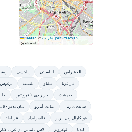
خريطة OpenStreetMap
©
|
Leaflet
المساهمون
الجيثيراس
الباسيتي
إيليتشي
إيشا
تاراغونا
بيلباو
بلنسية
برغوس
خيمينيث
خريز دي لا فرونتيرا
خاي
سانت مارتى
سانت أندرو
سان بلاس-كاني
فونكارال-إيل باردو
فالسوليداد
غرناطة
ليديا
لوغرونو
لاس بالماس دي غران كناري