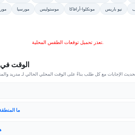
ف
نيو باريس
مونكلوا-أرافاكا
موستوليس
مورسيا
مورات
تعذر تحميل توقعات الطقس المحلية.
الوقت في 
ما المنطقة
ه