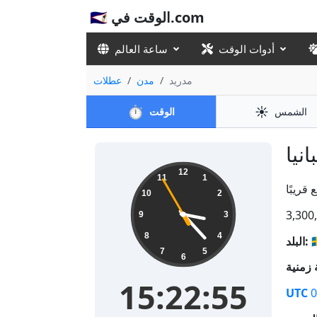
🇸🇦 الوقت في.com
ساعة العالم
أدوات الوقت
عطلات
مدن
مدريد
⏱️
☀️
الوقت
الشمس
15:22:56
12
11
1
10
2
9
3
8
4
البلد:

7
5
6
15:22:56
UTC