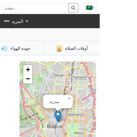
🇸🇦
▾
المزيد
💨
🕌
أوقات الصلاة
جودة الهواء
+
−
×
مدريد