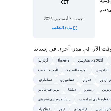
CET
ي:
الجمعة، 7 أغسطس 2026
⛶
ملء الشاشة
ألكالا دي هيناريس
ألmería
أرَنْزانِيلَا
باداخوس
المدينة القديمة
المدينة الخطية
 أردوز
تطوان
تشامبيري
تشامارتين
ريوس
ريتييرو
ديليثيا
دوس هيرماناس
ا كولومبا دي غرامينيت
سانتا كروز دي تينيريفي
كارابانشيل
فيلافيردي
فيجو
فونلابرادا