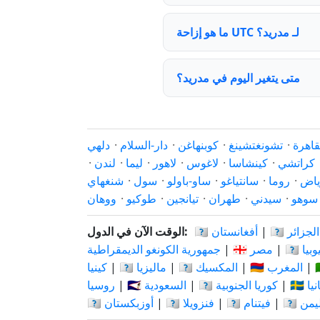
ما هو إزاحة UTC لـ مدريد؟
متى يتغير اليوم في مدريد؟
قاهرة
·
تشونغتشينغ
·
كوبنهاغن
·
دار-السلام
·
دلهي
كراتشي
·
كينشاسا
·
لاغوس
·
لاهور
·
ليما
·
لندن
·
ياض
·
روما
·
سانتياغو
·
ساو-باولو
·
سول
·
شنغهاي
سوهو
·
سيدني
·
طهران
·
تيانجين
·
طوكيو
·
ووهان
🇩🇿 الجزائر
|
🇦🇫 أفغانستان
الوقت الآن في الدول:
 إثيوبيا
|
🇪🇬 مصر
|
جمهورية الكونغو الديمقراطية
|
🇲🇦 المغرب
|
🇲🇽 المكسيك
|
🇲🇾 ماليزيا
|
كينيا
بانيا
|
🇰🇷 كوريا الجنوبية
|
🇸🇦 السعودية
|
روسيا
🇾 اليمن
|
🇻🇳 فيتنام
|
🇻🇪 فنزويلا
|
🇺🇿 أوزبكستان