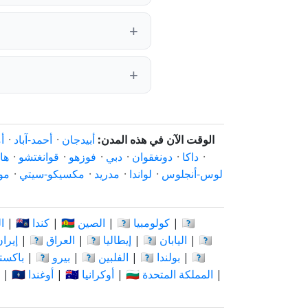
الوقت الآن في هذه المدن:
أبيدجان
·
أحمد-آباد
·
أ
·
داكا
·
دونغقوان
·
دبي
·
فوزهو
·
قوانغتشو
·
ها
لوس-أنجلوس
·
لواندا
·
مدريد
·
مكسيكو-سيتي
·
مو
🇨🇩
|
🇨🇴 كولومبيا
|
🇨🇳 الصين
|
🇨🇦 كندا
|
🇷
🇰🇪
|
🇯🇵 اليابان
|
🇮🇹 إيطاليا
|
🇮🇶 العراق
|
🇮🇷 إير
🇷🇺
|
🇵🇱 بولندا
|
🇵🇭 الفلبين
|
🇵🇪 بيرو
|
🇵🇰 باك
|
🇬🇧 المملكة المتحدة
|
🇺🇦 أوكرانيا
|
🇺🇬 أوغندا
|