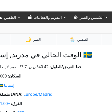
الطقس
التقويم والفعاليات
الشمس والقمر
🌙
🌦️
القمر
الطقس
الوقت الحالي في مدريد, إسبانيا 🇪🇸
40.42° ن ن, 3.7° القمر لا يطلع قريبًا
خط العرض/الطول:
3,300,000
السكان:
🇸
إسبانيا
منطقة زمنية IANA:
Europe/Madrid
+01:00
الفرق: