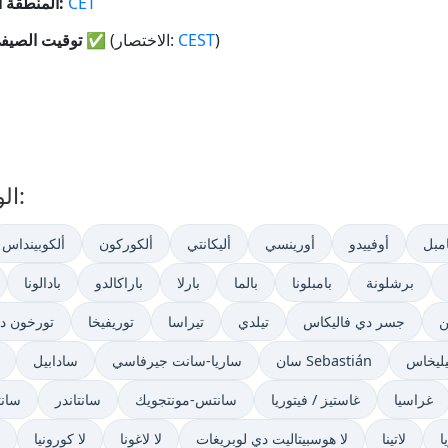
CET
المنطقة الزمنية:
)
CEST
(الاختصار:
✅
نعم
توقيت الصيف
الوقت الآن في مدن أخرى في إسبانيا:
مبل
أوفييدو
أورينسي
أليكانتي
ألكوركون
ألكوبينداس
برشلونة
بامبلونا
بالما
بارلا
باراكالدو
بادالونا
ن
جسر دي فاليكاس
تيلدي
تيراسا
توريفيخا
تورخون دي
يليخاس
سان Sebastián
ساريا-سانت جيرفاسي
سادابيل
غراسيا
غاستيز / فيتوريا
سانتس-مونتجويك
سانتاندر
سانت
ا
لاتينا
لا هوسبيتاليت دي لوبريغات
لا لاغونا
لا كورونيا