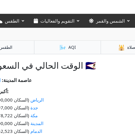
الشمس والقمر
التقويم والفعاليات
الطقس
🌬️
🕌
صلاة
AQI
الطقس
الوقت الحالي في السعودية 🇸🇦
عاصمة المدينة:
ا
أكبر المدن:
الرياض
(السكان 7,600,000)
جدة
(السكان 4,697,000)
مكة
(السكان 1,578,722)
المدينة
(السكان 1,300,000)
الدمام
(السكان 1,252,523)