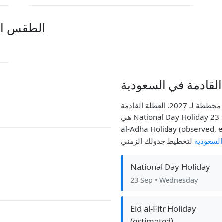
الطقس ال
لقادمة في السعودية
هذا العام، يلاحظ السعودية 13 عطلة رسمية، مع 12 مخططة لـ 2027. العطلة القادمة
هي National Day Holiday في 23 Sep. كانت العطلة الأخيرة التي مرت هي Eid
لسعودية
National Day Holiday
23 Sep
• Wednesday
Eid al-Fitr Holiday
(estimated)