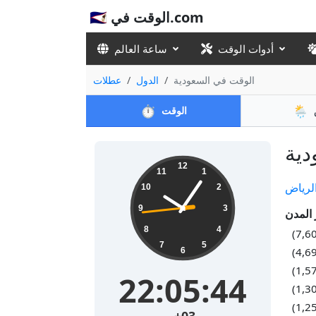
🇸🇦 الوقت في.com
أدوات الوقت
ساعة العالم
الوقت في السعودية
الدول
عطلات
⏱️
🌦️
الوقت
12
11
1
لرياض
10
2
9
3
8
4
7
5
6
22:05:45