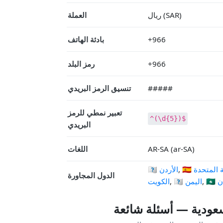
ريال (SAR)
العملة
+966
بادئة الهاتف
+966
رمز البلد
#####
تنسيق الرمز البريدي
تعبير نمطي للرمز
^(\d{5})$
البريدي
AR-SA (ar-SA)
اللغات
بية المتحدة
,
🇯🇴 الأردن
الدول المجاورة
ان
,
🇾🇪 اليمن
,
الكويت
عودية — أسئلة شائعة