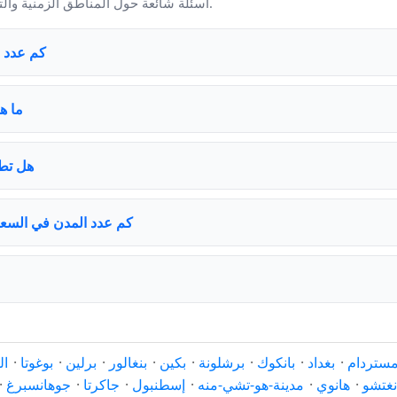
أسئلة شائعة حول المناطق الزمنية والتوقيت الصيفي والمدن في السعودية.
كم عدد ا
ما ه
هل تطب
كم عدد المدن في السعو
مستردام
·
بغداد
·
بانكوك
·
برشلونة
·
بكين
·
بنغالور
·
برلين
·
بوغوتا
·
ال
نغتشو
·
هانوي
·
مدينة-هو-تشي-منه
·
إسطنبول
·
جاكرتا
·
جوهانسبرغ
·