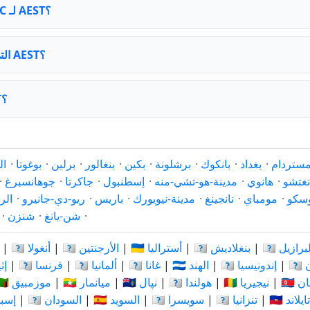
ما هو فرق التوقيت العالمي UTC لـ AEST؟
مناطق زمنية IANA التي تستخدم AEST؟
ما هي الدول التي تلتزم بـ AEST؟
مستردام
·
بغداد
·
بانكوك
·
برشلونة
·
بكين
·
بنغالور
·
برلين
·
بوغوتا
·
ال
نغتشو
·
هانوي
·
مدينة-هو-تشي-منه
·
إسطنبول
·
جاكرتا
·
جوهانسبرغ
·
سكو
·
مومباي
·
نانجينغ
·
مدينة-نيويورك
·
باريس
·
ريو-دي-جانيرو
·
الر
·
شن-يانغ
·
شنزن
·
🇧 البرازيل
|
🇧🇩 بنغلاديش
|
🇦🇺 أستراليا
|
🇦🇷 الأرجنتين
|
🇦🇴 أنغولا
|
ان
|
🇮🇩 إندونيسيا
|
🇮🇳 الهند
|
🇬🇭 غانا
|
🇩🇪 ألمانيا
|
🇫🇷 فرنسا
|
🇪🇹
ستان
|
🇳🇬 نيجيريا
|
🇳🇱 هولندا
|
🇳🇵 نپال
|
🇲🇲 ميانمار
|
🇲🇿 موزمبيق
🇹🇭 تايلاند
|
🇹🇿 تنزانيا
|
🇨🇭 سويسرا
|
🇸🇪 السويد
|
🇸🇩 السودان
|
🇪🇸 إس