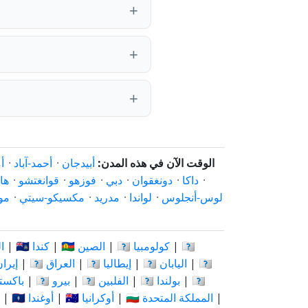
الوقت الآن في هذه المدن:
أبيدجان
·
أحمد-آباد
·
أ
·
داكا
·
دونغقوان
·
دبي
·
فوزهو
·
قوانغتشو
·
ها
لوس-أنجلوس
·
لواندا
·
مدريد
·
مكسيكو-سيتي
·
مو
🇨🇩
|
🇨🇴 كولومبيا
|
🇨🇳 الصين
|
🇨🇦 كندا
|
🇷
🇰🇪
|
🇯🇵 اليابان
|
🇮🇹 إيطاليا
|
🇮🇶 العراق
|
🇮🇷 إير
🇷🇺
|
🇵🇱 بولندا
|
🇵🇭 الفلبين
|
🇵🇪 بيرو
|
🇵🇰 باك
|
🇬🇧 المملكة المتحدة
|
🇺🇦 أوكرانيا
|
🇺🇬 أوغندا
|