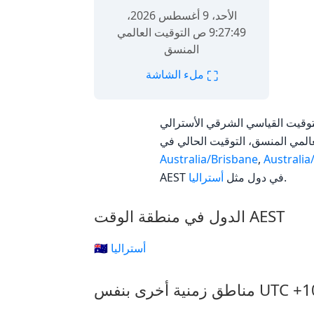
الأحد، 9 أغسطس 2026،
9:27:49 ص التوقيت العالمي
المنسق
⛶
ملء الشاشة
ت القياسي الشرقي الأسترالي (AEST) هي منطقة زمنية بإزاحة UTC مقدارها +10:00. اعتبارًا من الأحد، 9 أغسطس 2026، 9:27:49
Australia/Brisbane
,
Australi
.
AEST في دول مثل
أستراليا
الدول في منطقة الوقت AEST
🇦🇺 أستراليا
 أخرى بنفس UTC +10:00