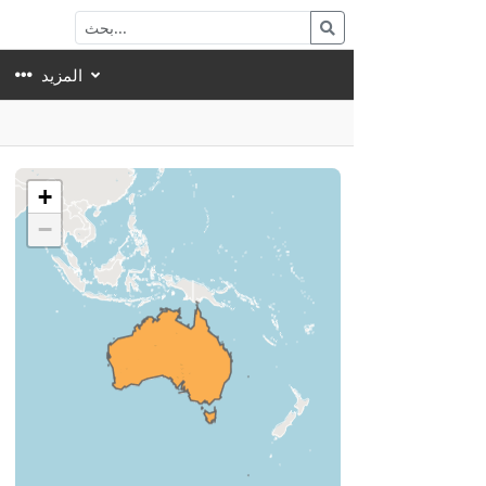
المزيد
+
−