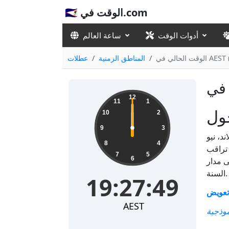
🇸🇦 الوقت في.com
أدوات الوقت
ساعة العالم
المناطق الزمنية
عطلات
12
11
1
10
2
9
3
د، نيو
8
4
 تراقب
7
5
6
ى مدار
السنة.
19:27:49
AEST