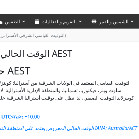
الشمس والقمر
التقويم والفعاليات
الطقس
الوقت الحالي في AEST (التوقيت القياسي الشرقي الأسترالي)
الوقت الحالي في AEST
حول AEST
التوقيت القياسي المعتمد في الولايات الشرقية من أستراليا: كوينزلان
ساوث ويلز، فيكتوريا، تسمانيا، والمنطقة الإدارية الأسترالية. لا
كوينزلاند التوقيت الصيفي، لذا تظل على توقيت أستراليا الشرقية عل
+10:00
تعويض UTC</a>:
Australia/ACT
الوقت الحالي المعروض يعتمد على المنطقة النموذجية IANA: