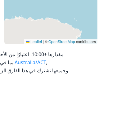
Leaflet
|
©
OpenStreetMap
contributors
,
Australia/ACT
ص التوقيت العالمي المنسق، التوقيت الحالي في AEST هو 19:27:49. يجمع 13 منطقة زمنية IANA، بما في ذلك