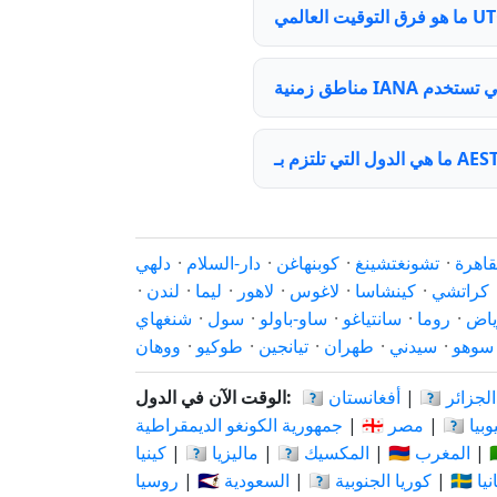
قاهرة
·
تشونغتشينغ
·
كوبنهاغن
·
دار-السلام
·
دلهي
كراتشي
·
كينشاسا
·
لاغوس
·
لاهور
·
ليما
·
لندن
·
ياض
·
روما
·
سانتياغو
·
ساو-باولو
·
سول
·
شنغهاي
سوهو
·
سيدني
·
طهران
·
تيانجين
·
طوكيو
·
ووهان
🇩🇿 الجزائر
|
🇦🇫 أفغانستان
الوقت الآن في الدول:
 إثيوبيا
|
🇪🇬 مصر
|
جمهورية الكونغو الديمقراطية
|
🇲🇦 المغرب
|
🇲🇽 المكسيك
|
🇲🇾 ماليزيا
|
كينيا
بانيا
|
🇰🇷 كوريا الجنوبية
|
🇸🇦 السعودية
|
روسيا