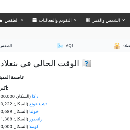
الشمس والقمر
التقويم والفعاليات
الطقس
🌬️
🕌
صلاة
AQI
الطقس
الوقت الحالي في بنغلاديش 🇧🇩
عاصمة المدين
أكبر المدن:
داكا
(السكان 21,000,000)
تشيتاغونغ
(السكان 3,920,222)
خولنا
(السكان 1,500,689)
رانجبور
(السكان 1,031,388)
كوملا
(السكان 1,030,000)