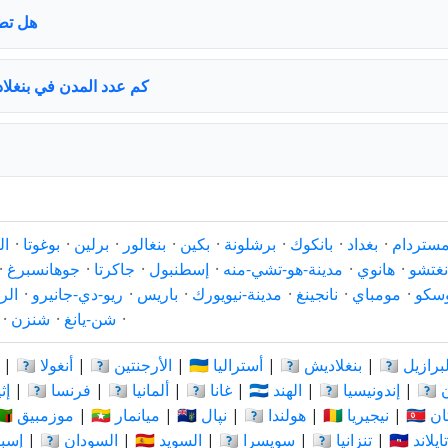
هل تط
كم عدد المدن في بنغلا
مستردام
·
بغداد
·
بانكوك
·
برشلونة
·
بكين
·
بنغالور
·
برلين
·
بوغوتا
·
ال
نغتشو
·
هانوي
·
مدينة-هو-تشي-منه
·
إسطنبول
·
جاكرتا
·
جوهانسبرغ
·
سكو
·
مومباي
·
نانجينغ
·
مدينة-نيويورك
·
باريس
·
ريو-دي-جانيرو
·
الر
·
شن-يانغ
·
شنزن
·
🇧 البرازيل
|
🇧🇩 بنغلاديش
|
🇦🇺 أستراليا
|
🇦🇷 الأرجنتين
|
🇦🇴 أنغولا
|
ان
|
🇮🇩 إندونيسيا
|
🇮🇳 الهند
|
🇬🇭 غانا
|
🇩🇪 ألمانيا
|
🇫🇷 فرنسا
|
🇪🇹
ستان
|
🇳🇬 نيجيريا
|
🇳🇱 هولندا
|
🇳🇵 نپال
|
🇲🇲 ميانمار
|
🇲🇿 موزمبيق
🇹🇭 تايلاند
|
🇹🇿 تنزانيا
|
🇨🇭 سويسرا
|
🇸🇪 السويد
|
🇸🇩 السودان
|
🇪🇸 إس