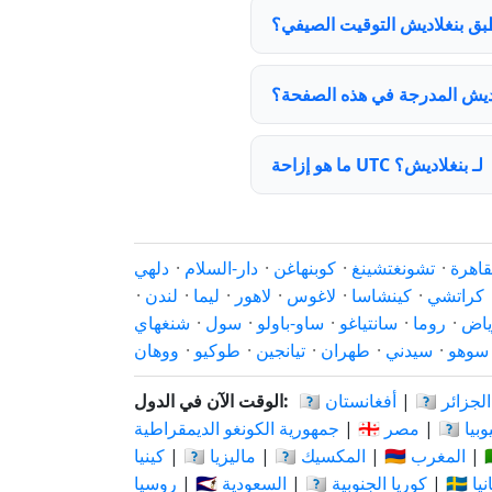
بق بنغلاديش التوقيت الصيفي؟
ديش المدرجة في هذه الصفحة؟
ما هو إزاحة UTC لـ بنغلاديش؟
قاهرة
·
تشونغتشينغ
·
كوبنهاغن
·
دار-السلام
·
دلهي
كراتشي
·
كينشاسا
·
لاغوس
·
لاهور
·
ليما
·
لندن
·
ياض
·
روما
·
سانتياغو
·
ساو-باولو
·
سول
·
شنغهاي
سوهو
·
سيدني
·
طهران
·
تيانجين
·
طوكيو
·
ووهان
🇩🇿 الجزائر
|
🇦🇫 أفغانستان
الوقت الآن في الدول:
 إثيوبيا
|
🇪🇬 مصر
|
جمهورية الكونغو الديمقراطية
|
🇲🇦 المغرب
|
🇲🇽 المكسيك
|
🇲🇾 ماليزيا
|
كينيا
بانيا
|
🇰🇷 كوريا الجنوبية
|
🇸🇦 السعودية
|
روسيا