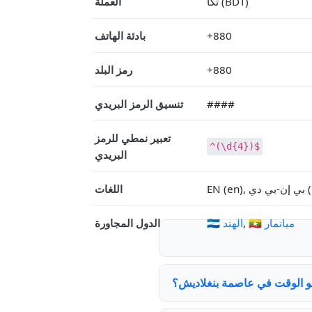
تكا (BDT)
العملة
+880
بادئة الهاتف
+880
رمز البلد
####
تنسيق الرمز البريدي
تعبير نمطي للرمز
^(\d{4})$
البريدي
bn-)
اللغات
🇲🇲 ميانمار
,
🇮🇳 الهند
الدول المجاورة
و الوقت في عاصمة بنغلاديش؟