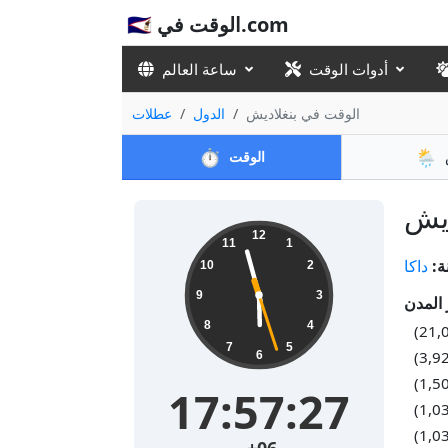
🇸🇦 الوقت في.com
أدوات الوقت
ساعة العالم
الوقت في بنغلاديش
الدول
عطلات
⏱️
🌦️
الوقت
12
11
1
ة:
داكا
10
2
9
3
8
4
7
5
6
17:57:27