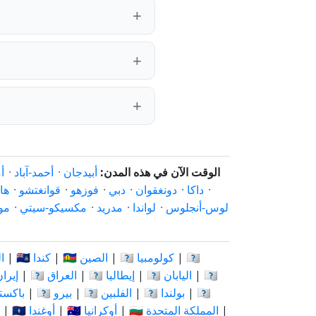
الوقت الآن في هذه المدن:
أبيدجان
·
أحمد-آباد
·
أ
·
داكا
·
دونغقوان
·
دبي
·
فوزهو
·
قوانغتشو
·
ها
لوس-أنجلوس
·
لواندا
·
مدريد
·
مكسيكو-سيتي
·
مو
🇨🇩
|
🇨🇴 كولومبيا
|
🇨🇳 الصين
|
🇨🇦 كندا
|
🇷
🇰🇪
|
🇯🇵 اليابان
|
🇮🇹 إيطاليا
|
🇮🇶 العراق
|
🇮🇷 إير
🇷🇺
|
🇵🇱 بولندا
|
🇵🇭 الفلبين
|
🇵🇪 بيرو
|
🇵🇰 باك
|
🇬🇧 المملكة المتحدة
|
🇺🇦 أوكرانيا
|
🇺🇬 أوغندا
|