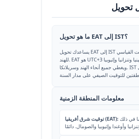
ما هو تحويل EAT إلى IST؟
يساعدك تحويل EAT إلى IST على ترجمة الوقت بين توقيت شرق أفريقيا والتوقيت القياسي
للهند. EAT هو UTC+3 ويغطي دول شرق أفريقيا مثل كينيا وتنزانيا وإثيوبيا. IST هو UTC+5:30
ويغطي جميع أنحاء الهند وسريلانكا. IST دائمًا متقدم بمقدار ساعتين ونصف على EAT، مع عدم
معلومات المنطقة الزمنية
يُستخدم على مدار السنة في دول شرق أفريقيا بما في ذلك
توقيت شرق أفريقيا (EAT):