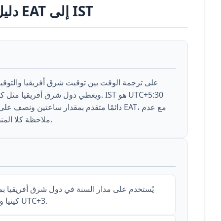
دليل تحويل EAT إلى IST
ملاحظة كلا المنطقتين للتوقيت الصيفي على مدار السنة.
كينيا وتنزانيا وأوغندا وإثيوبيا والصومال. دائمًا UTC+3.