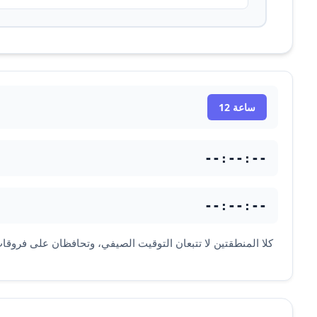
12 ساعة
--:--:--
--:--:--