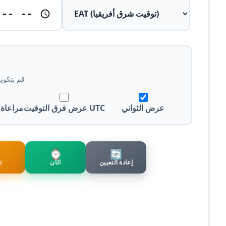
قم بتكوي
عرض الثواني
عرض فرق التوقيت UTC
مراعاة 
⌚
🔄
إعادة التعيين
الآن
ت