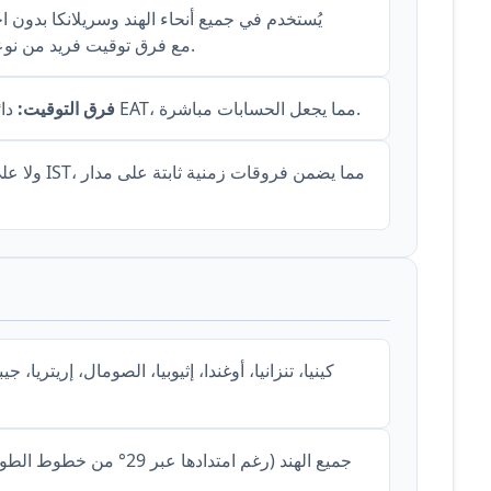
إقليمية. دائمًا UTC+5:30 مع فرق توقيت فريد من نوعه 30 دقيقة.
دائمًا متقدم بمقدار ساعتين ونصف على EAT، مما يجعل الحسابات مباشرة.
فرق التوقيت: