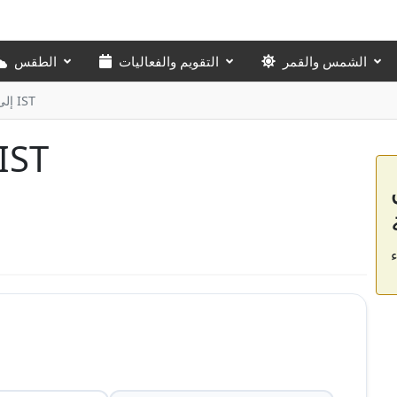
الشمس والقمر
التقويم والفعاليات
الطقس
محول من EAT إلى IST
محول من EAT إلى 