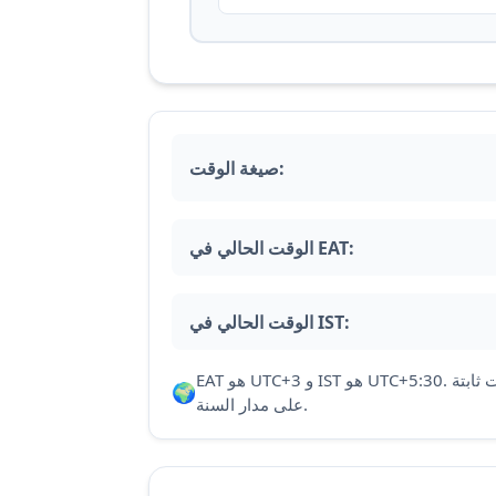
صيغة الوقت:
الوقت الحالي في EAT:
الوقت الحالي في IST:
EAT هو UTC+3 و IST هو UTC+5:30. كلا المنطقتين لا تتبعان التوقيت الصيفي، وتحافظان على فروقات ثابتة
🌍
على مدار السنة.