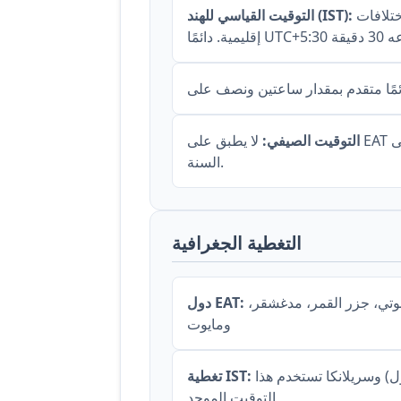
يُستخدم في جميع أنحاء الهند وسريلانكا بدون اختلافات
التوقيت القياسي للهند (IST):
التوقيت الصيفي:
لا يطبق على EAT ولا على IST، مما يضمن فروقات زمنية ثابتة على مدار
السنة.
التغطية الجغرافية
كينيا، تنزانيا، أوغندا، إثيوبيا، الصومال، إريتريا، جيبوتي، جزر القمر، مدغشقر،
دول EAT:
ومايوت
جميع الهند (رغم امتدادها عبر 29° من خطوط الطول) وسريلانكا تستخدم هذا
تغطية IST:
التوقيت الموحد