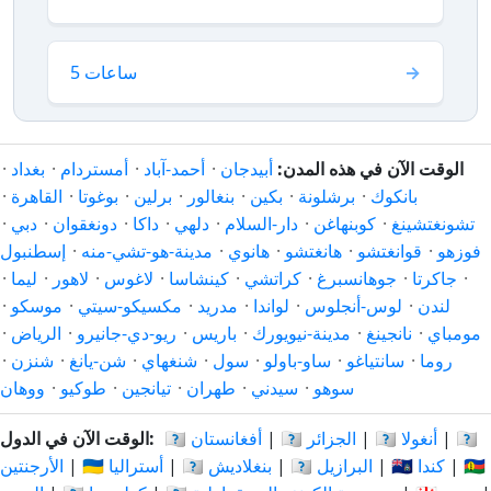
5 ساعات
الوقت الآن في هذه المدن:
أبيدجان
·
أحمد-آباد
·
أمستردام
·
بغداد
·
بانكوك
·
برشلونة
·
بكين
·
بنغالور
·
برلين
·
بوغوتا
·
القاهرة
·
تشونغتشينغ
·
كوبنهاغن
·
دار-السلام
·
دلهي
·
داكا
·
دونغقوان
·
دبي
·
فوزهو
·
قوانغتشو
·
هانغتشو
·
هانوي
·
مدينة-هو-تشي-منه
·
إسطنبول
·
جاكرتا
·
جوهانسبرغ
·
كراتشي
·
كينشاسا
·
لاغوس
·
لاهور
·
ليما
·
لندن
·
لوس-أنجلوس
·
لواندا
·
مدريد
·
مكسيكو-سيتي
·
موسكو
·
مومباي
·
نانجينغ
·
مدينة-نيويورك
·
باريس
·
ريو-دي-جانيرو
·
الرياض
·
روما
·
سانتياغو
·
ساو-باولو
·
سول
·
شنغهاي
·
شن-يانغ
·
شنزن
·
سوهو
·
سيدني
·
طهران
·
تيانجين
·
طوكيو
·
ووهان
🇦🇷
|
🇦🇴 أنغولا
|
🇩🇿 الجزائر
|
🇦🇫 أفغانستان
الوقت الآن في الدول:
🇨🇳
|
🇨🇦 كندا
|
🇧🇷 البرازيل
|
🇧🇩 بنغلاديش
|
🇦🇺 أستراليا
|
الأرجنتين