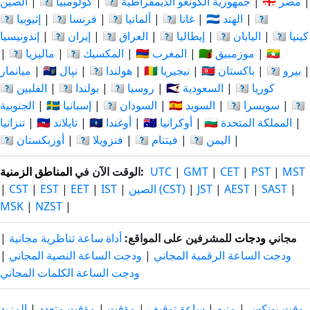
|
🇪🇬 مصر
|
🇨🇩 جمهورية الكونغو الديمقراطية
|
🇨🇴 كولومبيا
|
الصين
🇮🇩
|
🇮🇳 الهند
|
🇬🇭 غانا
|
🇩🇪 ألمانيا
|
🇫🇷 فرنسا
|
🇪🇹 إثيوبيا
🇰🇪 كينيا
|
🇯🇵 اليابان
|
🇮🇹 إيطاليا
|
🇮🇶 العراق
|
🇮🇷 إيران
|
إندونيسيا
🇲🇲
|
🇲🇿 موزمبيق
|
🇲🇦 المغرب
|
🇲🇽 المكسيك
|
🇲🇾 ماليزيا
|
|
🇵🇪 بيرو
|
🇵🇰 باكستان
|
🇳🇬 نيجيريا
|
🇳🇱 هولندا
|
🇳🇵 نپال
|
ميانمار
🇰🇷 كوريا
|
🇸🇦 السعودية
|
🇷🇺 روسيا
|
🇵🇱 بولندا
|
🇵🇭 الفلبين
🇹🇿
|
🇨🇭 سويسرا
|
🇸🇪 السويد
|
🇸🇩 السودان
|
🇪🇸 إسبانيا
|
الجنوبية
|
🇬🇧 المملكة المتحدة
|
🇺🇦 أوكرانيا
|
🇺🇬 أوغندا
|
🇹🇭 تايلاند
|
تنزانيا
|
🇾🇪 اليمن
|
🇻🇳 فيتنام
|
🇻🇪 فنزويلا
|
🇺🇿 أوزبكستان
MST
|
PST
|
CET
|
GMT
|
UTC
:
الوقت الآن في
المناطق الزمنية
|
SAST
|
AEST
|
JST
|
الصين (CST)
|
IST
|
EET
|
EST
|
CST
|
MSK
|
NZST
|
مجاني
ودجات
للمشرفين على المواقع:
أداة ساعة تناظرية مجانية
|
ودجت الساعة الرقمية المجاني
|
ودجت الساعة النصية المجاني
|
ودجت الساعة الكلمات المجاني
وقت يونكس
|
منبه
|
ساعة توقيف
|
مؤقت
|
مؤقت متعدد
|
المزيد