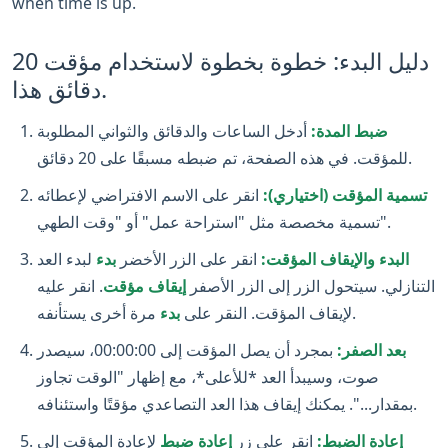
when time is up.
دليل البدء: خطوة بخطوة لاستخدام مؤقت 20
دقائق هذا.‎
ضبط المدة:
أدخل الساعات والدقائق والثواني المطلوبة
للمؤقت. في هذه الصفحة، تم ضبطه مسبقًا على 20 دقائق.‎
تسمية المؤقت (اختياري):
انقر على الاسم الافتراضي لإعطائه
تسمية مخصصة مثل "استراحة عمل" أو "وقت الطهي".‎
البدء والإيقاف المؤقت:
انقر على الزر الأخضر
بدء
لبدء العد
التنازلي. سيتحول الزر إلى الزر الأصفر
إيقاف مؤقت
. انقر عليه
مرة أخرى يستأنفه.‎
لإيقاف المؤقت. النقر على
بدء
بعد الصفر:
بمجرد أن يصل المؤقت إلى 00:00:00، سيصدر
صوت، وسيبدأ العد *للأعلى*، مع إظهار "الوقت تجاوز
بمقدار...". يمكنك إيقاف هذا العد التصاعدي مؤقتًا واستئنافه.‎
إعادة الضبط:
انقر على زر
إعادة ضبط
لإعادة المؤقت إلى