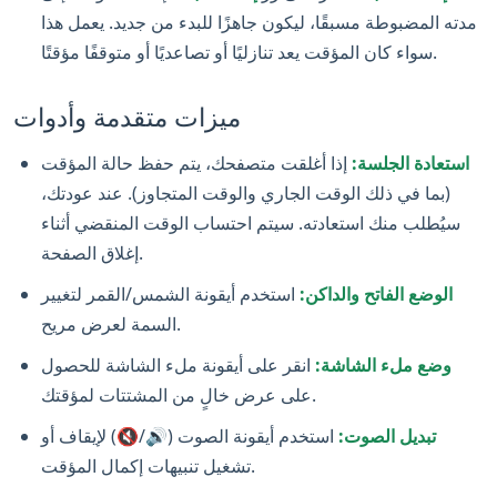
مدته المضبوطة مسبقًا، ليكون جاهزًا للبدء من جديد. يعمل هذا
سواء كان المؤقت يعد تنازليًا أو تصاعديًا أو متوقفًا مؤقتًا.‎
ميزات متقدمة وأدوات
استعادة الجلسة:
إذا أغلقت متصفحك، يتم حفظ حالة المؤقت
(بما في ذلك الوقت الجاري والوقت المتجاوز). عند عودتك،
سيُطلب منك استعادته. سيتم احتساب الوقت المنقضي أثناء
إغلاق الصفحة.‎
الوضع الفاتح والداكن:
استخدم أيقونة الشمس/القمر لتغيير
السمة لعرض مريح.
وضع ملء الشاشة:
انقر على أيقونة ملء الشاشة للحصول
على عرض خالٍ من المشتتات لمؤقتك.‎
تبديل الصوت:
استخدم أيقونة الصوت (🔊/🔇) لإيقاف أو
تشغيل تنبيهات إكمال المؤقت.