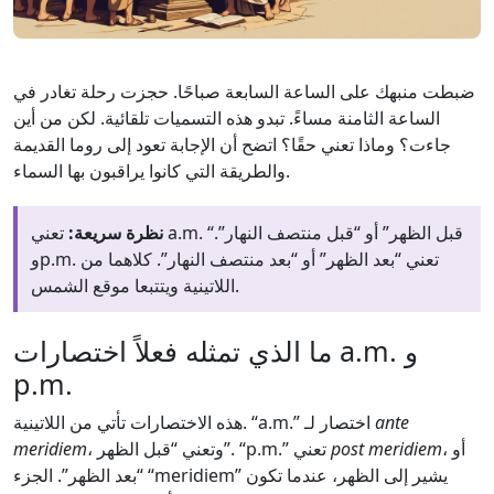
ضبطت منبهك على الساعة السابعة صباحًا. حجزت رحلة تغادر في
الساعة الثامنة مساءً. تبدو هذه التسميات تلقائية. لكن من أين
جاءت؟ وماذا تعني حقًا؟ اتضح أن الإجابة تعود إلى روما القديمة
والطريقة التي كانوا يراقبون بها السماء.
نظرة سريعة:
تعني a.m. “قبل الظهر” أو “قبل منتصف النهار”.
وp.m. تعني “بعد الظهر” أو “بعد منتصف النهار”. كلاهما من
اللاتينية ويتتبعا موقع الشمس.
ما الذي تمثله فعلاً اختصارات a.m. و
p.m.
ante
هذه الاختصارات تأتي من اللاتينية. “a.m.” اختصار لـ
، أو
post meridiem
، وتعني “قبل الظهر”. “p.m.” تعني
meridiem
“بعد الظهر”. الجزء “meridiem” يشير إلى الظهر، عندما تكون