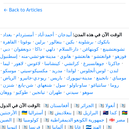
← Back to Articles
الوقت الآن في هذه المدن:
أبيدجان
·
أحمد-آباد
·
أمستردام
·
بغداد
·
بانكوك
·
برشلونة
·
بكين
·
بنغالور
·
برلين
·
بوغوتا
·
القاهرة
·
تشونغتشينغ
·
كوبنهاغن
·
دار-السلام
·
دلهي
·
داكا
·
دونغقوان
·
دبي
·
فوزهو
·
قوانغتشو
·
هانغتشو
·
هانوي
·
مدينة-هو-تشي-منه
·
إسطنبول
·
جاكرتا
·
جوهانسبرغ
·
كراتشي
·
كينشاسا
·
لاغوس
·
لاهور
·
ليما
·
لندن
·
لوس-أنجلوس
·
لواندا
·
مدريد
·
مكسيكو-سيتي
·
موسكو
·
مومباي
·
نانجينغ
·
مدينة-نيويورك
·
باريس
·
ريو-دي-جانيرو
·
الرياض
·
روما
·
سانتياغو
·
ساو-باولو
·
سول
·
شنغهاي
·
شن-يانغ
·
شنزن
·
سوهو
·
سيدني
·
طهران
·
تيانجين
·
طوكيو
·
ووهان
🇦🇷
|
🇦🇴 أنغولا
|
🇩🇿 الجزائر
|
🇦🇫 أفغانستان
الوقت الآن في الدول:
🇨🇳
|
🇨🇦 كندا
|
🇧🇷 البرازيل
|
🇧🇩 بنغلاديش
|
🇦🇺 أستراليا
|
الأرجنتين
|
🇪🇬 مصر
|
🇨🇩 جمهورية الكونغو الديمقراطية
|
🇨🇴 كولومبيا
|
الصين
🇮🇩
|
🇮🇳 الهند
|
🇬🇭 غانا
|
🇩🇪 ألمانيا
|
🇫🇷 فرنسا
|
🇪🇹 إثيوبيا