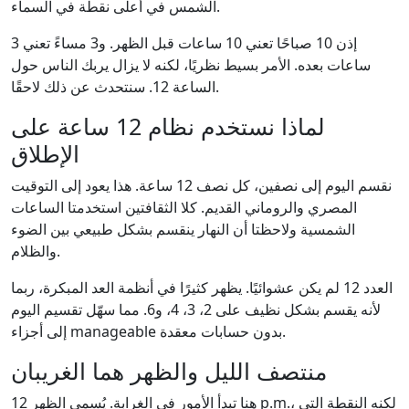
الشمس في أعلى نقطة في السماء.
إذن 10 صباحًا تعني 10 ساعات قبل الظهر. و3 مساءً تعني 3
ساعات بعده. الأمر بسيط نظريًا، لكنه لا يزال يربك الناس حول
الساعة 12. سنتحدث عن ذلك لاحقًا.
لماذا نستخدم نظام 12 ساعة على
الإطلاق
نقسم اليوم إلى نصفين، كل نصف 12 ساعة. هذا يعود إلى التوقيت
المصري والروماني القديم. كلا الثقافتين استخدمتا الساعات
الشمسية ولاحظتا أن النهار ينقسم بشكل طبيعي بين الضوء
والظلام.
العدد 12 لم يكن عشوائيًا. يظهر كثيرًا في أنظمة العد المبكرة، ربما
لأنه يقسم بشكل نظيف على 2، 3، 4، و6. مما سهّل تقسيم اليوم
إلى أجزاء manageable بدون حسابات معقدة.
منتصف الليل والظهر هما الغريبان
هنا تبدأ الأمور في الغرابة. يُسمى الظهر 12 p.m.، لكنه النقطة التي