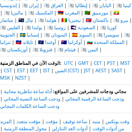
🇰🇪 كينيا
|
🇯🇵 اليابان
|
🇮🇹 إيطاليا
|
🇮🇶 العراق
|
🇮🇷 إيران
|
إندونيسيا
🇲🇲
|
🇲🇿 موزمبيق
|
🇲🇦 المغرب
|
🇲🇽 المكسيك
|
🇲🇾 ماليزيا
|
|
🇵🇪 بيرو
|
🇵🇰 باكستان
|
🇳🇬 نيجيريا
|
🇳🇱 هولندا
|
🇳🇵 نپال
|
ميانمار
🇰🇷 كوريا
|
🇸🇦 السعودية
|
🇷🇺 روسيا
|
🇵🇱 بولندا
|
🇵🇭 الفلبين
🇹🇿
|
🇨🇭 سويسرا
|
🇸🇪 السويد
|
🇸🇩 السودان
|
🇪🇸 إسبانيا
|
الجنوبية
|
🇬🇧 المملكة المتحدة
|
🇺🇦 أوكرانيا
|
🇺🇬 أوغندا
|
🇹🇭 تايلاند
|
تنزانيا
|
🇾🇪 اليمن
|
🇻🇳 فيتنام
|
🇻🇪 فنزويلا
|
🇺🇿 أوزبكستان
MST
|
PST
|
CET
|
GMT
|
UTC
:
الوقت الآن في
المناطق الزمنية
|
SAST
|
AEST
|
JST
|
الصين (CST)
|
IST
|
EET
|
EST
|
CST
|
MSK
|
NZST
|
مجاني
ودجات
للمشرفين على المواقع:
أداة ساعة تناظرية مجانية
|
ودجت الساعة الرقمية المجاني
|
ودجت الساعة النصية المجاني
|
ودجت الساعة الكلمات المجاني
وقت يونكس
|
منبه
|
ساعة توقيف
|
مؤقت
|
مؤقت متعدد
|
المزيد
من أدوات الوقت
|
أدوات العد التنازلي
|
محول المنطقة الزمنية
|