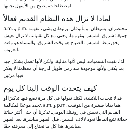
المصطلحات، يصبح من الأسهل تجنبها.
لماذا لا تزال هذه النظام القديم فعالاً
a.m. و p.m. مختصران، بسيطان، ومألوفان. يرتبطان بشيء نفهمه
جميعًا: شروق الشمس وغروبها. وحتى مع كل تقنياتنا، لا نزال نعيش
وفق نمط الشمس. الصباح هو وقت الشروق. والمساء هو وقت
الغروب.
لذا، بقيت التسميات. ليس لأنها مثالية، ولكن لأنها تعمل بشكل جيد
بما يكفي ولأنها موجودة منذ زمن طويل لدرجة أن معظمنا لا يفكر
فيها مرتين.
كيف يتحدث الوقت إلينا كل يوم
قد لا تتحدث اللاتينية، لكنك تقولها في كل مرة تضع فيها تذكيرًا أو
تحدد موعدًا لمكالمة. a.m. و p.m. هما بقايا صغيرة من التوقيت
القديم التي تعيش في روتينك اليومي. تذكرنا أن حتى أكثر حياتنا
حداثة تتبع أنماطًا تعود لآلاف السنين. قبل الظهر مباشرة. بعد الظهر
مباشرة. هذا كل ما نحتاج إلى معرفته حقًا.