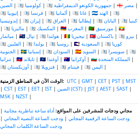
|
🇪🇬 مصر
|
🇨🇩 جمهورية الكونغو الديمقراطية
|
🇨🇴 كولومبيا
|
الصين
🇮🇩
|
🇮🇳 الهند
|
🇬🇭 غانا
|
🇩🇪 ألمانيا
|
🇫🇷 فرنسا
|
🇪🇹 إثيوبيا
🇰🇪 كينيا
|
🇯🇵 اليابان
|
🇮🇹 إيطاليا
|
🇮🇶 العراق
|
🇮🇷 إيران
|
إندونيسيا
🇲🇲
|
🇲🇿 موزمبيق
|
🇲🇦 المغرب
|
🇲🇽 المكسيك
|
🇲🇾 ماليزيا
|
|
🇵🇪 بيرو
|
🇵🇰 باكستان
|
🇳🇬 نيجيريا
|
🇳🇱 هولندا
|
🇳🇵 نپال
|
ميانمار
🇰🇷 كوريا
|
🇸🇦 السعودية
|
🇷🇺 روسيا
|
🇵🇱 بولندا
|
🇵🇭 الفلبين
🇹🇿
|
🇨🇭 سويسرا
|
🇸🇪 السويد
|
🇸🇩 السودان
|
🇪🇸 إسبانيا
|
الجنوبية
|
🇬🇧 المملكة المتحدة
|
🇺🇦 أوكرانيا
|
🇺🇬 أوغندا
|
🇹🇭 تايلاند
|
تنزانيا
|
🇾🇪 اليمن
|
🇻🇳 فيتنام
|
🇻🇪 فنزويلا
|
🇺🇿 أوزبكستان
MST
|
PST
|
CET
|
GMT
|
UTC
:
الوقت الآن في
المناطق الزمنية
|
SAST
|
AEST
|
JST
|
الصين (CST)
|
IST
|
EET
|
EST
|
CST
|
MSK
|
NZST
|
مجاني
ودجات
للمشرفين على المواقع:
أداة ساعة تناظرية مجانية
|
ودجت الساعة الرقمية المجاني
|
ودجت الساعة النصية المجاني
|
ودجت الساعة الكلمات المجاني