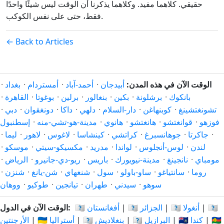
حقيقي. كلاهما مفيد. وكلاهما يذكرنا أن الوقت ليس شيئًا واحدًا
فقط، حتى على نفس الكوكب.
← Back to Articles
الوقت الآن في هذه المدن:
أبيدجان
·
أحمد-آباد
·
أمستردام
·
بغداد
·
بانكوك
·
برشلونة
·
بكين
·
بنغالور
·
برلين
·
بوغوتا
·
القاهرة
·
تشونغتشينغ
·
كوبنهاغن
·
دار-السلام
·
دلهي
·
داكا
·
دونغقوان
·
دبي
·
فوزهو
·
قوانغتشو
·
هانغتشو
·
هانوي
·
مدينة-هو-تشي-منه
·
إسطنبول
·
جاكرتا
·
جوهانسبرغ
·
كراتشي
·
كينشاسا
·
لاغوس
·
لاهور
·
ليما
·
لندن
·
لوس-أنجلوس
·
لواندا
·
مدريد
·
مكسيكو-سيتي
·
موسكو
·
مومباي
·
نانجينغ
·
مدينة-نيويورك
·
باريس
·
ريو-دي-جانيرو
·
الرياض
·
روما
·
سانتياغو
·
ساو-باولو
·
سول
·
شنغهاي
·
شن-يانغ
·
شنزن
·
سوهو
·
سيدني
·
طهران
·
تيانجين
·
طوكيو
·
ووهان
🇦🇷
|
🇦🇴 أنغولا
|
🇩🇿 الجزائر
|
🇦🇫 أفغانستان
الوقت الآن في الدول:
🇨🇳
|
🇨🇦 كندا
|
🇧🇷 البرازيل
|
🇧🇩 بنغلاديش
|
🇦🇺 أستراليا
|
الأرجنتين