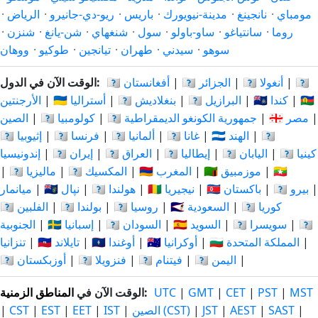
مومباي
·
نانجينغ
·
مدينة-نيويورك
·
باريس
·
ريو-دي-جانيرو
·
الرياض
·
روما
·
سانتياغو
·
ساو-باولو
·
سول
·
شنغهاي
·
شن-يانغ
·
شنزن
·
سوهو
·
سيدني
·
طهران
·
تيانجين
·
طوكيو
·
ووهان
🇦🇷
|
🇦🇴 أنغولا
|
🇩🇿 الجزائر
|
🇦🇫 أفغانستان
الوقت الآن في الدول:
🇨🇳
|
🇨🇦 كندا
|
🇧🇷 البرازيل
|
🇧🇩 بنغلاديش
|
🇦🇺 أستراليا
|
الأرجنتين
|
🇪🇬 مصر
|
🇨🇩 جمهورية الكونغو الديمقراطية
|
🇨🇴 كولومبيا
|
الصين
🇮🇩
|
🇮🇳 الهند
|
🇬🇭 غانا
|
🇩🇪 ألمانيا
|
🇫🇷 فرنسا
|
🇪🇹 إثيوبيا
🇰🇪 كينيا
|
🇯🇵 اليابان
|
🇮🇹 إيطاليا
|
🇮🇶 العراق
|
🇮🇷 إيران
|
إندونيسيا
🇲🇲
|
🇲🇿 موزمبيق
|
🇲🇦 المغرب
|
🇲🇽 المكسيك
|
🇲🇾 ماليزيا
|
|
🇵🇪 بيرو
|
🇵🇰 باكستان
|
🇳🇬 نيجيريا
|
🇳🇱 هولندا
|
🇳🇵 نپال
|
ميانمار
🇰🇷 كوريا
|
🇸🇦 السعودية
|
🇷🇺 روسيا
|
🇵🇱 بولندا
|
🇵🇭 الفلبين
🇹🇿
|
🇨🇭 سويسرا
|
🇸🇪 السويد
|
🇸🇩 السودان
|
🇪🇸 إسبانيا
|
الجنوبية
|
🇬🇧 المملكة المتحدة
|
🇺🇦 أوكرانيا
|
🇺🇬 أوغندا
|
🇹🇭 تايلاند
|
تنزانيا
|
🇾🇪 اليمن
|
🇻🇳 فيتنام
|
🇻🇪 فنزويلا
|
🇺🇿 أوزبكستان
MST
|
PST
|
CET
|
GMT
|
UTC
:
الوقت الآن في
المناطق الزمنية
|
SAST
|
AEST
|
JST
|
الصين (CST)
|
IST
|
EET
|
EST
|
CST
|