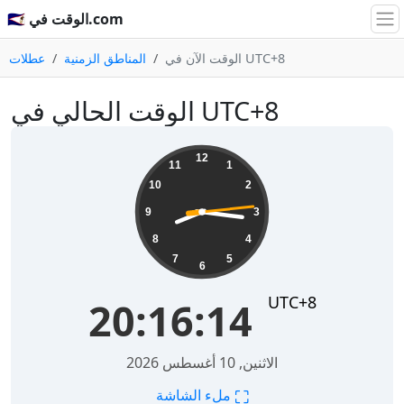
🇸🇦 الوقت في.com
الوقت الآن في UTC+8
المناطق الزمنية
عطلات
الوقت الحالي في UTC+8
20:16:14
12
11
1
10
2
9
3
8
4
7
5
6
UTC+8
20:16:14
الاثنين, 10 أغسطس 2026
⛶
ملء الشاشة