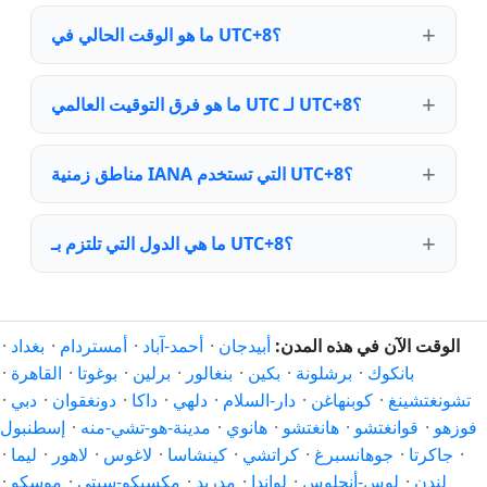
ما هو الوقت الحالي في UTC+8؟
ما هو فرق التوقيت العالمي UTC لـ UTC+8؟
مناطق زمنية IANA التي تستخدم UTC+8؟
ما هي الدول التي تلتزم بـ UTC+8؟
الوقت الآن في هذه المدن:
أبيدجان
·
أحمد-آباد
·
أمستردام
·
بغداد
·
بانكوك
·
برشلونة
·
بكين
·
بنغالور
·
برلين
·
بوغوتا
·
القاهرة
·
تشونغتشينغ
·
كوبنهاغن
·
دار-السلام
·
دلهي
·
داكا
·
دونغقوان
·
دبي
·
فوزهو
·
قوانغتشو
·
هانغتشو
·
هانوي
·
مدينة-هو-تشي-منه
·
إسطنبول
·
جاكرتا
·
جوهانسبرغ
·
كراتشي
·
كينشاسا
·
لاغوس
·
لاهور
·
ليما
·
لندن
·
لوس-أنجلوس
·
لواندا
·
مدريد
·
مكسيكو-سيتي
·
موسكو
·