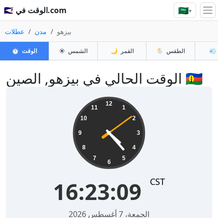
🇸🇦
🇸🇦 الوقت في.com
▾
بيزهو
مدن
عطلات
💨
الطقس
🌦️
القمر
🌙
الشمس
☀️
الوقت
⏱️
الوقت الحالي في بيزهو, الصين 🇨🇳
16:23:09
12
11
1
10
2
9
3
8
4
7
5
6
CST
16:23:09
الجمعة، 7 أغسطس 2026