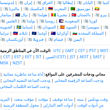
🇰🇪 كينيا
|
🇯🇵 اليابان
|
🇮🇹 إيطاليا
|
🇮🇶 العراق
|
🇮🇷 إيران
|
إندونيسيا
🇲🇲
|
🇲🇿 موزمبيق
|
🇲🇦 المغرب
|
🇲🇽 المكسيك
|
🇲🇾 ماليزيا
|
|
🇵🇪 بيرو
|
🇵🇰 باكستان
|
🇳🇬 نيجيريا
|
🇳🇱 هولندا
|
🇳🇵 نپال
|
ميانمار
🇰🇷 كوريا
|
🇸🇦 السعودية
|
🇷🇺 روسيا
|
🇵🇱 بولندا
|
🇵🇭 الفلبين
🇹🇿
|
🇨🇭 سويسرا
|
🇸🇪 السويد
|
🇸🇩 السودان
|
🇪🇸 إسبانيا
|
الجنوبية
|
🇬🇧 المملكة المتحدة
|
🇺🇦 أوكرانيا
|
🇺🇬 أوغندا
|
🇹🇭 تايلاند
|
تنزانيا
|
🇾🇪 اليمن
|
🇻🇳 فيتنام
|
🇻🇪 فنزويلا
|
🇺🇿 أوزبكستان
MST
|
PST
|
CET
|
GMT
|
UTC
:
الوقت الآن في
المناطق الزمنية
|
SAST
|
AEST
|
JST
|
الصين (CST)
|
IST
|
EET
|
EST
|
CST
|
MSK
|
NZST
|
مجاني
ودجات
للمشرفين على المواقع:
أداة ساعة تناظرية مجانية
|
ودجت الساعة الرقمية المجاني
|
ودجت الساعة النصية المجاني
|
ودجت الساعة الكلمات المجاني
وقت يونكس
|
منبه
|
ساعة توقيف
|
مؤقت
|
مؤقت متعدد
|
المزيد
من أدوات الوقت
|
أدوات العد التنازلي
|
محول المنطقة الزمنية
|