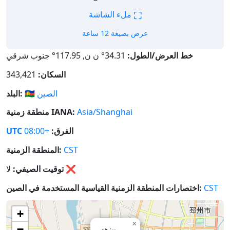
⛶
ملء الشاشة
عرض بصيغة 12 ساعة
خط العرض/الطول:
34.31° ن ن, 117.95° جنوب شرقي
السكان:
343,421
الصين
🇨🇳
البلد:
Asia/Shanghai
منطقة زمنية IANA:
الفرق:
+08:00
UTC
CST
المنطقة الزمنية:
❌
لا
توقيت الصيفي:
CST
اختصارات المنطقة الزمنية القياسية المستخدمة في الصين:
+
×
−
بيزهو