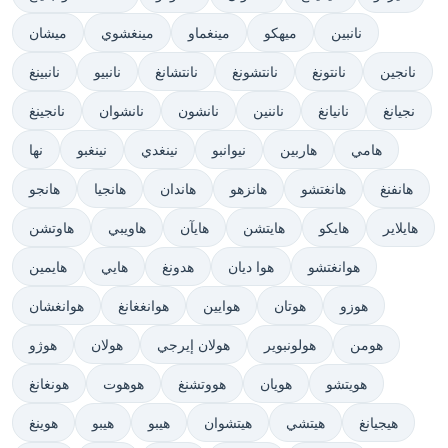
نانبين
ميهكو
مينغماو
مينغشوي
ميشان
نانجين
نانتونغ
نانتشونغ
نانتشانغ
نانبيو
نانبينغ
نجيانغ
نانيانغ
ناننين
نانشون
نانشوان
نانجينغ
هامي
هاربين
نيوانبو
نينغدي
نينغبو
نها
هانفنغ
هانغتشو
هانزهو
هاندان
هانجيا
هانجو
هايلاير
هايكو
هايتشن
هايآن
هاويبي
هاوتشن
هوانغتشو
هوا ديان
هدونغ
هايي
هايمين
هوزو
هوتان
هوايين
هوانغغانغ
هوانغشان
هومن
هولونبوير
هولان إيرجي
هولان
هوژو
هويتشو
هويان
هووتشنغ
هوهوت
هونغانغ
هيجيانغ
هيتشي
هيتشوان
هيبو
هيبو
هوينغ