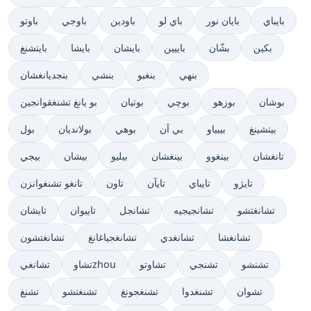
بايباي
بايان نور
باي لو
باودين
باوجي
باوتو
بكين
بشّان
باييين
بايشان
بايشا
بايتشنغ
بنهي
بنغبو
بنشي
بنجديانغشان
بوشان
بوزهو
بوچي
بوتيان
بو يانغ تشنغقوانجين
بيتشينغ
بيبياو
بي آن
بوهي
بولاندیان
بول
تانغشان
بينغوو
بينغشان
بيليو
بيشان
بيجي
تايژو
تايباي
تايآن
تاون
تانغو تشنغوانزن
تشانغتشو
تشانجيجيه
تشانجل
تاييوان
تايشان
تشانغشا
تشانغدي
تشانغجياغانغ
تشانغتشون
تشنشو
تشنجي
تشاوتو
تشاوzhou
تشانغي
تشوان
تشنغدوا
تشنغجونغ
تشنغتشو
تشنغ