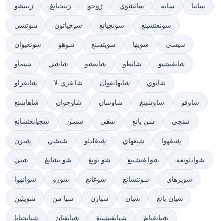
سانيا
سانه
سانشوي
ژوجو
زينجيانغ
زينتشو
سونغتشينغ
سونجيانغ
سوجياتون
سوتشي
سيشي
سويها
سويتشنغ
سوهو
سونغيوان
شانغتشيو
شانطو
شانتشو
شاشي
سيماو
شانوي
شانهايغوان
شانغري-لا
شانغراو
شاوفو
شاوشينغ
شاوشان
شاوجوان
شاهاشنغ
شنجي
شن يانغ
شقي
ششن
شجيانغتشانغ
شنغهوا
شنغهاي
شنغليلو
شنشي
شنزن
شوانلونغه
شوانغتشينغ
شو يونغ
شو تشانغ
شني
شويزهاي
شونتشانغ
شوغانغ
شوزو
شوانهوا
شيان يانغ
شيان
شيازن
شيا من
شويلين
شيانغيانغ
شيانغتشينغ
شيانغتان
شيانجيابا