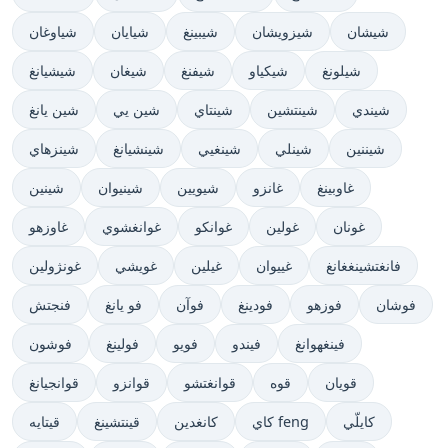
شيشان
شيزويشان
شيبينغ
شيايان
شياوغان
شيلونغ
شيكياو
شيفنغ
شيغان
شيشيانغ
شيندي
شينتشين
شينتاي
شين يي
شين يانغ
شيننين
شينلي
شينغيي
شينشيانغ
شينزهاي
غاوبينغ
غانزو
شيويين
شينيوان
شينين
غونان
غولين
غوانكو
غوانغشوي
غاوزهو
فانغتشينغغانغ
غييوان
غيلين
غويشي
غونژولين
فوشان
فوزهو
فودينغ
فوآن
فو يانغ
فنجتش
فينغهوانغ
فيندو
فويو
فولينغ
فوشون
قويان
قوە
قوانغتشو
قوانزو
قوانجيانغ
كايلّي
كاي feng
كانغدين
قينتشينغ
قيتايه