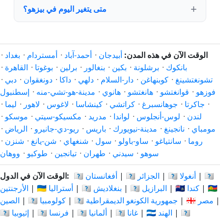
متى يتغير اليوم في بيزهو؟
الوقت الآن في هذه المدن:
أبيدجان
·
أحمد-آباد
·
أمستردام
·
بغداد
·
بانكوك
·
برشلونة
·
بكين
·
بنغالور
·
برلين
·
بوغوتا
·
القاهرة
·
تشونغتشينغ
·
كوبنهاغن
·
دار-السلام
·
دلهي
·
داكا
·
دونغقوان
·
دبي
·
فوزهو
·
قوانغتشو
·
هانغتشو
·
هانوي
·
مدينة-هو-تشي-منه
·
إسطنبول
·
جاكرتا
·
جوهانسبرغ
·
كراتشي
·
كينشاسا
·
لاغوس
·
لاهور
·
ليما
·
لندن
·
لوس-أنجلوس
·
لواندا
·
مدريد
·
مكسيكو-سيتي
·
موسكو
·
مومباي
·
نانجينغ
·
مدينة-نيويورك
·
باريس
·
ريو-دي-جانيرو
·
الرياض
·
روما
·
سانتياغو
·
ساو-باولو
·
سول
·
شنغهاي
·
شن-يانغ
·
شنزن
·
سوهو
·
سيدني
·
طهران
·
تيانجين
·
طوكيو
·
ووهان
🇦🇷
|
🇦🇴 أنغولا
|
🇩🇿 الجزائر
|
🇦🇫 أفغانستان
الوقت الآن في الدول:
🇨🇳
|
🇨🇦 كندا
|
🇧🇷 البرازيل
|
🇧🇩 بنغلاديش
|
🇦🇺 أستراليا
|
الأرجنتين
|
🇪🇬 مصر
|
🇨🇩 جمهورية الكونغو الديمقراطية
|
🇨🇴 كولومبيا
|
الصين
🇮🇩
|
🇮🇳 الهند
|
🇬🇭 غانا
|
🇩🇪 ألمانيا
|
🇫🇷 فرنسا
|
🇪🇹 إثيوبيا