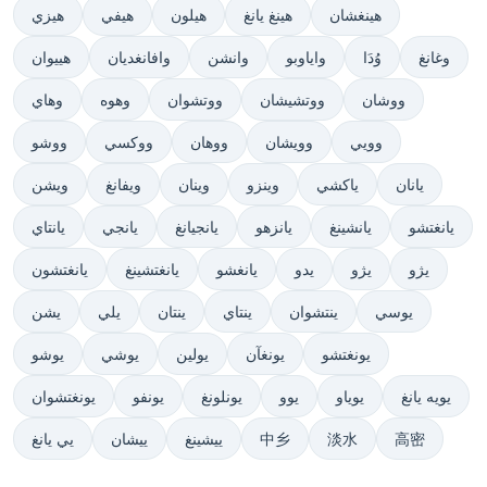
هينغشان
هينغ يانغ
هيلون
هيفي
هيزي
وغانغ
وُدَا
واياوبو
وانشن
وافانغديان
هييوان
ووشان
ووتشيشان
ووتشوان
وهوه
وهاي
وويي
وويشان
ووهان
ووكسي
ووشو
يانان
ياكشي
وينزو
وينان
ويفانغ
ويشن
يانغتشو
يانشينغ
يانزهو
يانجيانغ
يانجي
يانتاي
يژو
يژو
يدو
يانغشو
يانغتشينغ
يانغتشون
يوسي
ينتشوان
ينتاي
ينتان
يلي
يشن
يونغتشو
يونغآن
يولين
يوشي
يوشو
يويه يانغ
يوياو
يوو
يونلونغ
يونفو
يونغتشوان
高密
淡水
中乡
ييشينغ
ييشان
يي يانغ