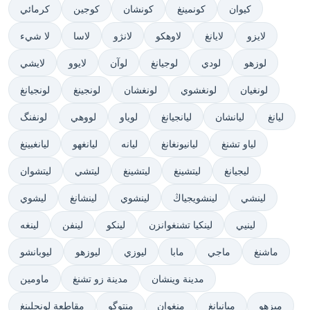
كيوان
كونمينغ
كونشان
كوجين
كرمائي
لايزو
لايانغ
لاوهكو
لانژو
لاسا
لا شيء
لوزهو
لودي
لوجيانغ
لوآن
لايوو
لايشي
لونغيان
لونغشوي
لونغشان
لونجينغ
لونجيانغ
ليانغ
ليانشان
ليانجيانغ
لوياو
لووهي
لونفنگ
لياو تشنغ
ليانيونغانغ
ليانه
ليانغهو
ليانغبينغ
ليجيانغ
ليتشينغ
ليتشينغ
ليتشي
ليتشوان
لينشي
لينشويجياڭ
لينشوي
لينشانغ
ليشوي
لينيي
لينكيا تشنغوانزن
لينكو
لينفن
لينغه
ماشنغ
ماجي
مابا
ليوزي
ليوزهو
ليوبانشو
مدينة وينشان
مدينة زو تشنغ
ماومين
ميزهو
ميانيانغ
منغوان
منتوگو
مقاطعة لونجلينغ