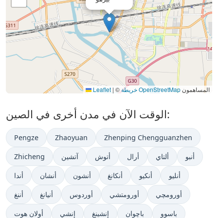
المساهمون
خريطة OpenStreetMap
©
|
Leaflet
الوقت الآن في مدن أخرى في الصين:
Pengze
Zhaoyuan
Zhenping Chengguanzhen
أنبو
ألتاي
أرال
أتوش
آتشين
Zhicheng
أنليو
أنكيو
أنكانغ
أنشون
أنشان
أندا
أورومچي
أورومتشي
أوردوس
أنيانغ
أننغ
باسوو
باچوان
إنشينغ
إنشي
أولان هوت