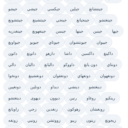
جينتشانغ
جيلين
جيكسي
جيشي
جيشو
جينغتشو
جينجيانغ
جينجي
جينتشينغ
جينتشونغ
جيها
جينين
جينها
جينمن
جينغهونغ
جينغدزيه
جييوان
جيونتشوان
جيوتاي
جيوبو
جيواونغ
داكينغ
داكسين
داشا
دازهو
داتونغ
داتون
دونتاي
دون يانغ
داووكو
داليانغ
داليان
دالي
دونغهوان
دونغهاي
دونغقوان
دونغشينغ
دونخوا
دينغتشو
دينشي
ديداو
دونلين
دونغيين
رينكيو
روغاو
رنين
ديوون
ديهوى
دينغتشو
زونغشان
زهوكون
زنغدين
زجي
زاويانغ
زيجونغ
زيتون
زيبو
زووتشن
زونيي
زونغه