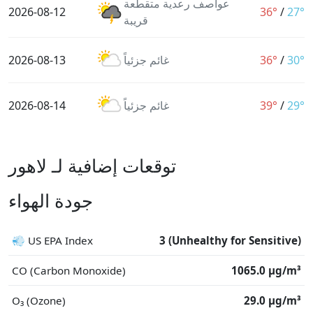
عواصف رعدية متقطعة
2026-08-12
36°
/
27°
قريبة
30°
/
36°
غائم جزئياً
2026-08-13
29°
/
39°
غائم جزئياً
2026-08-14
توقعات إضافية لـ لاهور
جودة الهواء
💨 US EPA Index
3 (Unhealthy for Sensitive)
CO (Carbon Monoxide)
1065.0 μg/m³
O₃ (Ozone)
29.0 μg/m³