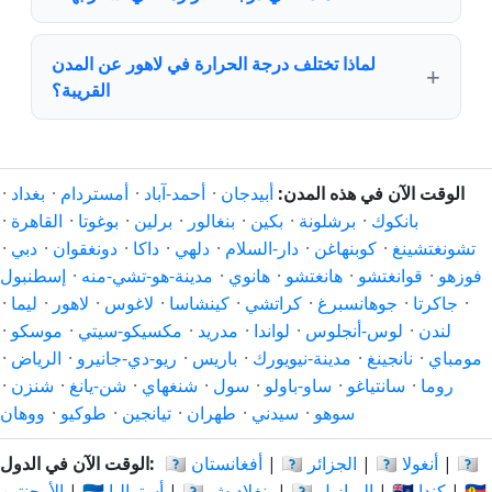
لماذا تختلف درجة الحرارة في لاهور عن المدن
القريبة؟
الوقت الآن في هذه المدن:
أبيدجان
·
أحمد-آباد
·
أمستردام
·
بغداد
·
بانكوك
·
برشلونة
·
بكين
·
بنغالور
·
برلين
·
بوغوتا
·
القاهرة
·
تشونغتشينغ
·
كوبنهاغن
·
دار-السلام
·
دلهي
·
داكا
·
دونغقوان
·
دبي
·
فوزهو
·
قوانغتشو
·
هانغتشو
·
هانوي
·
مدينة-هو-تشي-منه
·
إسطنبول
·
جاكرتا
·
جوهانسبرغ
·
كراتشي
·
كينشاسا
·
لاغوس
·
لاهور
·
ليما
·
لندن
·
لوس-أنجلوس
·
لواندا
·
مدريد
·
مكسيكو-سيتي
·
موسكو
·
مومباي
·
نانجينغ
·
مدينة-نيويورك
·
باريس
·
ريو-دي-جانيرو
·
الرياض
·
روما
·
سانتياغو
·
ساو-باولو
·
سول
·
شنغهاي
·
شن-يانغ
·
شنزن
·
سوهو
·
سيدني
·
طهران
·
تيانجين
·
طوكيو
·
ووهان
🇦🇷
|
🇦🇴 أنغولا
|
🇩🇿 الجزائر
|
🇦🇫 أفغانستان
الوقت الآن في الدول:
🇨🇳
|
🇨🇦 كندا
|
🇧🇷 البرازيل
|
🇧🇩 بنغلاديش
|
🇦🇺 أستراليا
|
الأرجنتين