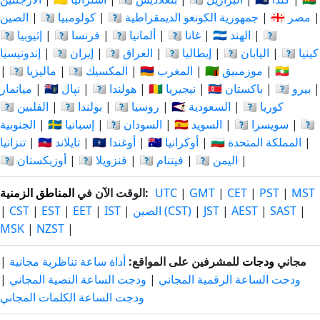
|
🇪🇬 مصر
|
🇨🇩 جمهورية الكونغو الديمقراطية
|
🇨🇴 كولومبيا
|
الصين
🇮🇩
|
🇮🇳 الهند
|
🇬🇭 غانا
|
🇩🇪 ألمانيا
|
🇫🇷 فرنسا
|
🇪🇹 إثيوبيا
🇰🇪 كينيا
|
🇯🇵 اليابان
|
🇮🇹 إيطاليا
|
🇮🇶 العراق
|
🇮🇷 إيران
|
إندونيسيا
🇲🇲
|
🇲🇿 موزمبيق
|
🇲🇦 المغرب
|
🇲🇽 المكسيك
|
🇲🇾 ماليزيا
|
|
🇵🇪 بيرو
|
🇵🇰 باكستان
|
🇳🇬 نيجيريا
|
🇳🇱 هولندا
|
🇳🇵 نپال
|
ميانمار
🇰🇷 كوريا
|
🇸🇦 السعودية
|
🇷🇺 روسيا
|
🇵🇱 بولندا
|
🇵🇭 الفلبين
🇹🇿
|
🇨🇭 سويسرا
|
🇸🇪 السويد
|
🇸🇩 السودان
|
🇪🇸 إسبانيا
|
الجنوبية
|
🇬🇧 المملكة المتحدة
|
🇺🇦 أوكرانيا
|
🇺🇬 أوغندا
|
🇹🇭 تايلاند
|
تنزانيا
|
🇾🇪 اليمن
|
🇻🇳 فيتنام
|
🇻🇪 فنزويلا
|
🇺🇿 أوزبكستان
MST
|
PST
|
CET
|
GMT
|
UTC
:
الوقت الآن في
المناطق الزمنية
|
SAST
|
AEST
|
JST
|
الصين (CST)
|
IST
|
EET
|
EST
|
CST
|
MSK
|
NZST
|
مجاني
ودجات
للمشرفين على المواقع:
أداة ساعة تناظرية مجانية
|
ودجت الساعة الرقمية المجاني
|
ودجت الساعة النصية المجاني
|
ودجت الساعة الكلمات المجاني