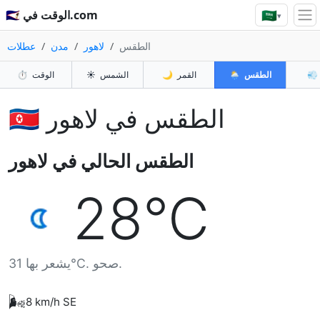
🇸🇦
🇸🇦 الوقت في.com
▾
الطقس
لاهور
مدن
عطلات
💨
الطقس
🌦️
القمر
🌙
الشمس
☀️
الوقت
⏱️
🇵🇰 الطقس في لاهور
الطقس الحالي في لاهور
28°C
يشعر بها 31°C. صحو.
🌬️
8 km/h SE