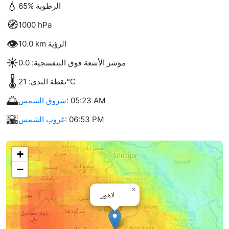
💧
65% الرطوبة
🧭
1000 hPa
👁️
10.0 km الرؤية
☀️
مؤشر الأشعة فوق البنفسجية: 0.0
🌡️
نقطة الندى: 21°C
🌅
: 05:23 AM
شروق الشمس
🌇
: 06:53 PM
غروب الشمس
+
−
×
لاهور