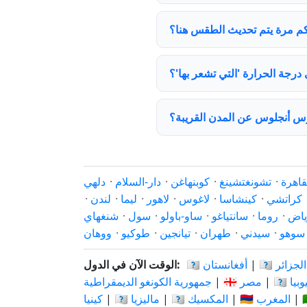
م مرة يتم تحديث الطقس هنا؟
 درجة الحرارة 'التي تشعر بها'؟
وس أنجلوس عن المدن القريبة؟
قاهرة
·
تشونغتشينغ
·
كوبنهاغن
·
دار-السلام
·
دلهي
كراتشي
·
كينشاسا
·
لاغوس
·
لاهور
·
ليما
·
لندن
·
ياض
·
روما
·
سانتياغو
·
ساو-باولو
·
سول
·
شنغهاي
سوهو
·
سيدني
·
طهران
·
تيانجين
·
طوكيو
·
ووهان
🇩🇿 الجزائر
|
🇦🇫 أفغانستان
الوقت الآن في الدول:
 إثيوبيا
|
🇪🇬 مصر
|
جمهورية الكونغو الديمقراطية
|
🇲🇦 المغرب
|
🇲🇽 المكسيك
|
🇲🇾 ماليزيا
|
كينيا