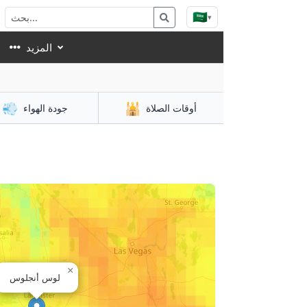
🇸🇦
▾
المزيد
💨
🕌
أوقات الصلاة
جودة الهواء
×
لوس أنجلوس