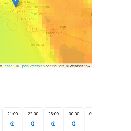
Leaflet
|
©
OpenStreetMap
contributors, © Weather.now
21:00
22:00
23:00
00:00
01:00
02:00