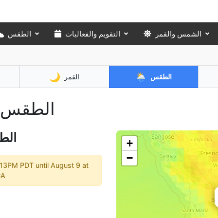
الشمس والقمر
التقويم والفعاليات
الطقس
🌙
🌦️
الطقس
القمر
🇺🇸 الط
الط
+
−
13PM PDT until August 9 at
CA