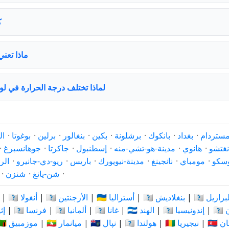
ك
ماذا تعني
لماذا تختلف درجة الحرارة في ل
مستردام
·
بغداد
·
بانكوك
·
برشلونة
·
بكين
·
بنغالور
·
برلين
·
بوغوتا
·
ال
نغتشو
·
هانوي
·
مدينة-هو-تشي-منه
·
إسطنبول
·
جاكرتا
·
جوهانسبرغ
·
سكو
·
مومباي
·
نانجينغ
·
مدينة-نيويورك
·
باريس
·
ريو-دي-جانيرو
·
الر
·
شن-يانغ
·
شنزن
·
🇧 البرازيل
|
🇧🇩 بنغلاديش
|
🇦🇺 أستراليا
|
🇦🇷 الأرجنتين
|
🇦🇴 أنغولا
|
ان
|
🇮🇩 إندونيسيا
|
🇮🇳 الهند
|
🇬🇭 غانا
|
🇩🇪 ألمانيا
|
🇫🇷 فرنسا
|
🇪🇹
ستان
|
🇳🇬 نيجيريا
|
🇳🇱 هولندا
|
🇳🇵 نپال
|
🇲🇲 ميانمار
|
🇲🇿 موزمبيق