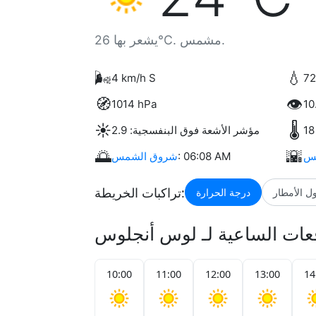
يشعر بها 26°C. مشمس.
🌬️
💧
4 km/h S
🧭
👁️
1014 hPa
☀️
🌡️
مؤشر الأشعة فوق البنفسجية: 2.9
🌅
🌇
مس
: 06:08 AM
شروق الشمس
تراكبات الخريطة:
ل الأمطار
درجة الحرارة
قعات الساعية لـ لوس أنجلوس
10:00
11:00
12:00
13:00
14