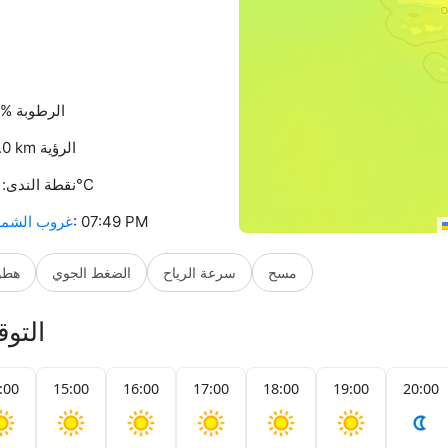
72% الرطوبة
10.0 km الرؤية
نقطة الندى: 18°C
: 07:49 PM
غروب الش
مسح
سرعة الرياح
الضغط الجوي
هطو
التو
:00
15:00
16:00
17:00
18:00
19:00
20:00