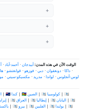
الوقت الآن في هذه المدن:
أبيدجان
·
أحمد-آباد
·
أ
·
داكا
·
دونغقوان
·
دبي
·
فوزهو
·
قوانغتشو
·
ها
لوس-أنجلوس
·
لواندا
·
مدريد
·
مكسيكو-سيتي
·
مو
🇨🇩
|
🇨🇴 كولومبيا
|
🇨🇳 الصين
|
🇨🇦 كندا
|
🇷
🇰🇪
|
🇯🇵 اليابان
|
🇮🇹 إيطاليا
|
🇮🇶 العراق
|
🇮🇷 إير
🇷🇺
|
🇵🇱 بولندا
|
🇵🇭 الفلبين
|
🇵🇪 بيرو
|
🇵🇰 باك