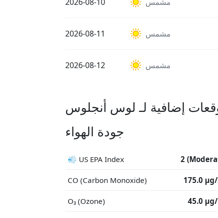
مشمس
2026-08-10
مشمس
2026-08-11
مشمس
2026-08-12
قعات إضافية لـ لوس أنجلوس
جودة الهواء
💨 US EPA Index
2 (Modera
CO (Carbon Monoxide)
175.0 μg
O₃ (Ozone)
45.0 μg