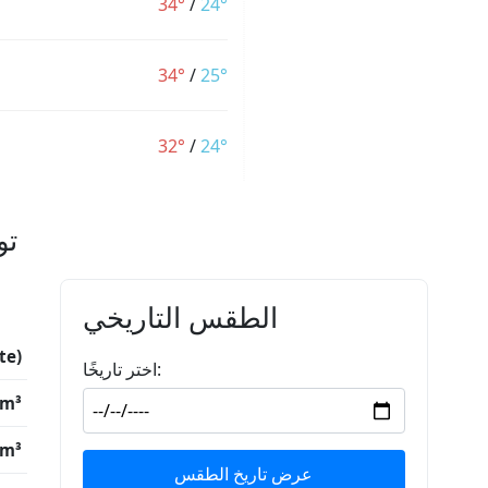
34°
/
24°
34°
/
25°
32°
/
24°
تو
الطقس التاريخي
te)
اختر تاريخًا:
/m³
/m³
عرض تاريخ الطقس