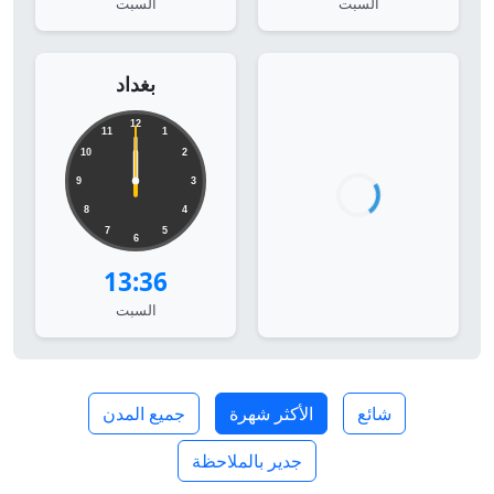
السبت
السبت
بغداد
12
11
1
10
2
9
3
8
4
7
5
6
13:36
السبت
شائع
الأكثر شهرة
جميع المدن
جدير بالملاحظة