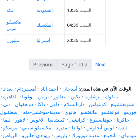
السبت
13:36
السعودية
مكة
مكسيكو
السبت
04:36
المكسيك
سيتي
السبت
20:36
أستراليا
ملبورن
Previous
Page 1 of 2
Next
الوقت الآن في هذه المدن:
أبيدجان
·
أحمد-آباد
·
أمستردام
·
بغداد
·
بانكوك
·
برشلونة
·
بكين
·
بنغالور
·
برلين
·
بوغوتا
·
القاهرة
·
تشونغتشينغ
·
كوبنهاغن
·
دار-السلام
·
دلهي
·
داكا
·
دونغقوان
·
دبي
·
فوزهو
·
قوانغتشو
·
هانغتشو
·
هانوي
·
مدينة-هو-تشي-منه
·
إسطنبول
·
جاكرتا
·
جوهانسبرغ
·
كراتشي
·
كينشاسا
·
لاغوس
·
لاهور
·
ليما
·
لندن
·
لوس-أنجلوس
·
لواندا
·
مدريد
·
مكسيكو-سيتي
·
موسكو
·
مومباي
·
نانجينغ
·
مدينة-نيويورك
·
باريس
·
ريو-دي-جانيرو
·
الرياض
·