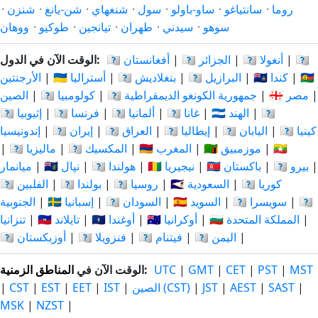
روما
·
سانتياغو
·
ساو-باولو
·
سول
·
شنغهاي
·
شن-يانغ
·
شنزن
·
سوهو
·
سيدني
·
طهران
·
تيانجين
·
طوكيو
·
ووهان
🇦🇷
|
🇦🇴 أنغولا
|
🇩🇿 الجزائر
|
🇦🇫 أفغانستان
الوقت الآن في الدول:
🇨🇳
|
🇨🇦 كندا
|
🇧🇷 البرازيل
|
🇧🇩 بنغلاديش
|
🇦🇺 أستراليا
|
الأرجنتين
|
🇪🇬 مصر
|
🇨🇩 جمهورية الكونغو الديمقراطية
|
🇨🇴 كولومبيا
|
الصين
🇮🇩
|
🇮🇳 الهند
|
🇬🇭 غانا
|
🇩🇪 ألمانيا
|
🇫🇷 فرنسا
|
🇪🇹 إثيوبيا
🇰🇪 كينيا
|
🇯🇵 اليابان
|
🇮🇹 إيطاليا
|
🇮🇶 العراق
|
🇮🇷 إيران
|
إندونيسيا
🇲🇲
|
🇲🇿 موزمبيق
|
🇲🇦 المغرب
|
🇲🇽 المكسيك
|
🇲🇾 ماليزيا
|
|
🇵🇪 بيرو
|
🇵🇰 باكستان
|
🇳🇬 نيجيريا
|
🇳🇱 هولندا
|
🇳🇵 نپال
|
ميانمار
🇰🇷 كوريا
|
🇸🇦 السعودية
|
🇷🇺 روسيا
|
🇵🇱 بولندا
|
🇵🇭 الفلبين
🇹🇿
|
🇨🇭 سويسرا
|
🇸🇪 السويد
|
🇸🇩 السودان
|
🇪🇸 إسبانيا
|
الجنوبية
|
🇬🇧 المملكة المتحدة
|
🇺🇦 أوكرانيا
|
🇺🇬 أوغندا
|
🇹🇭 تايلاند
|
تنزانيا
|
🇾🇪 اليمن
|
🇻🇳 فيتنام
|
🇻🇪 فنزويلا
|
🇺🇿 أوزبكستان
MST
|
PST
|
CET
|
GMT
|
UTC
:
الوقت الآن في
المناطق الزمنية
|
SAST
|
AEST
|
JST
|
الصين (CST)
|
IST
|
EET
|
EST
|
CST
|
MSK
|
NZST
|