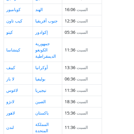
السبت
16:06
الهند
كويامبور
السبت
12:36
جنوب أفريقيا
كيب تاون
السبت
05:36
إكوادور
كيتو
جمهورية
السبت
11:36
الكونغو
كينشاسا
الديمقراطية
السبت
13:36
أوكرانيا
كييف
السبت
06:36
بوليفيا
لا باز
السبت
11:36
نيجيريا
لاغوس
السبت
18:36
الصين
لانژو
السبت
15:36
باكستان
لاهور
المملكة
السبت
11:36
لندن
المتحدة