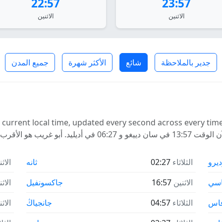
22:57
23:57
الاثنين
الاثنين
جدير بالملاحظة
شائع
الأكثر شهرة
جميع المدن
 page show their live current local time, updated every second across every 
ديرو
الثلاثاء
02:27
ثانه
الاث
اسي
الاثنين
16:57
جاكسونفيل
الاث
اس
الثلاثاء
04:57
جانجياڭ
الاث