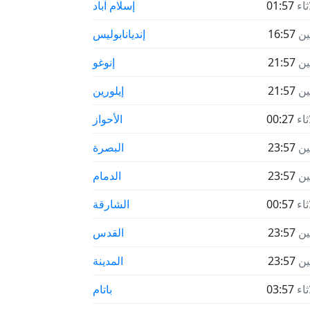
ثاء
01:57
إسلام آباد
نين
16:57
إنديانابوليس
نين
21:57
إنوغو
نين
21:57
إيلورين
ثاء
00:27
الأحواز
نين
23:57
البصرة
نين
23:57
الدمام
ثاء
00:57
الشارقة
نين
23:57
القدس
نين
23:57
المدينة
ثاء
03:57
باتام