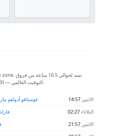
time zone
التوقيت العالمي — الآن الوقت 13:57 في سان دييغو و 06:27 في أديليد. أبو غريب هو الأقرب إلى منتصف الليل و سان دييغو الأقرب إلى الظهر.
الاثنين
14:57
غوستافو أدولفو مار
الثلاثاء
02:27
فاران
الاثنين
21:57
ف