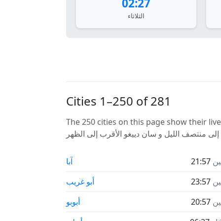
02:27
الثلاثاء
Cities 1–250 of 281
The 250 cities on this. تمتد لحوالي 16.5 ساعة من فروق
نين
21:57
آبا
نين
23:57
أبو غريب
نين
20:57
أبوبو