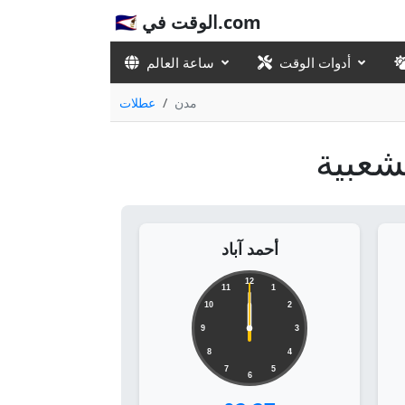
🇸🇦 الوقت في.com
أدوات الوقت
ساعة العالم
مدن
عطلات
شعبية
أحمد آباد
12
11
1
10
2
9
3
8
4
7
5
6